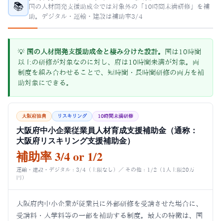
📚
国の人材開発支援助成金では対象外の「10時間未満研修」を補
助。デジタル・運輸・建設は補助率3/4
💡
国の人材開発支援助成金と棲み分けた設計。
国は10時間
以上の研修が対象なのに対し、府は10時間未満が対象。両
制度を組み合わせることで、短時間・長時間研修の両方を補
助対象にできる。
大阪府独自
リスキリング
10時間未満研修
大阪府中小企業従業員人材育成支援補助金（通称：
大阪府リスキリング支援補助金）
補助率 3/4 or 1/2
運輸・建設・デジタル：3/4（上限なし）／ その他：1/2（1人上限20万
円）
大阪府内中小企業が従業員に外部研修を受講させた場合に、
受講料・入学料等の一部を補助する制度。最大の特徴は、国