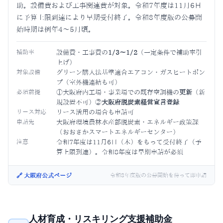
助。設備費および工事関連費が対象。令和7年度は11月6日
に予算上限到達により早期受付終了。令和8年度版の公募開
始時期は例年4〜5月頃。
補助率
設備費・工事費の
1/3〜1/2
（一定条件で補助率引
上げ）
対象設備
グリーン購入法基準適合エアコン・ガスヒートポン
プ（室外機連結も可）
必須前提
①大阪府内工場・事業場での既存空調機の
更新
（新
規設置不可）②
大阪府脱炭素経営宣言登録
リース対応
リース活用の場合も申請可
申請先
大阪府環境農林水産部脱炭素・エネルギー政策課
（おおさかスマートエネルギーセンター）
注意
令和7年度は11月6日（木）をもって受付終了（予
算上限到達）。令和8年度は早期申請が必須
🔗 大阪府公式ページ
令和8年度版の公募開始を待って即申請
人材育成・リスキリング支援補助金