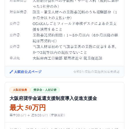
対象経費①
人材紹介会社への手数料・サービス料（成約に繋が
った1社分のみ）
対象経費②
副業・兼業人材への業務委託料のうち報酬部分（1
か月分以上の支払い分）
要件①
OSAKAしごとフィールド中核デスクによる企業支
援を活用すること
要件②
業務委託契約期間：1〜5か月以内（6か月以降の継
続は再契約可）
要件③
当該人材は初めて当該事業者の業務に従事する者、
かつ3親等以内の親族でないこと
申請先
大阪府商工労働部 雇用推進室 就業促進課
🔗 大阪府公式ページ
令和8年度版の実施状況は要確認
大阪府独自
奨学金・人材定着
大阪府奨学金返還支援制度導入促進支援金
最大 50万円
基本30万円 ＋ 追加20万円（定額支給）