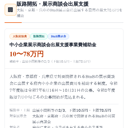
販路開拓・展示商談会出展支援
🏢
大阪・京都・兵庫のBtoB展示会に出展する費用の最大78万円を
補助
大阪府独自
販路開拓
BtoB展示会
中小企業展示商談会出展支援事業費補助金
10〜78万円
補助率：出展小間料等の2/3（下限10万円・上限78万円）
大阪府・京都府・兵庫県で対面開催されるBtoBの展示商談
会に出展する府内中小企業の出展費用を補助する制度。令和
7年度版は令和7年6月16日〜10月31日の公募。令和8年度
版は7月中旬ごろの公募開始が見込まれる。
補助率・上限
出展小間料等の
2/3
、下限
10万円
・上限
78万円
対象展示会
大阪府・京都府・兵庫県で開催されるBtoBの対面
展示商談会
対象者
府内に本社・事業所を有する中小企業者等