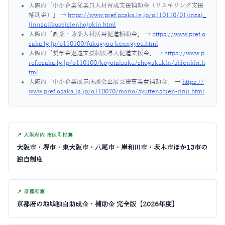
大阪府「中小企業従業員人材育成支援補助金（リスキリング支援
補助金）」
→
https://www.pref.osaka.lg.jp/o110110/01jinzai_
jinnzaiikuseisienhojokin.html
大阪府「副業・兼業人材活用促進補助金」
→
https://www.pref.o
saka.lg.jp/o110100/fukugyou-kenngyou.html
大阪府「奨学金返還支援制度導入促進支援金」
→
https://www.p
ref.osaka.lg.jp/o110100/koyotaisaku/shogakukin/shienkin.h
tml
大阪府「中小企業展示商談会出展支援事業費補助金」
→
https://
www.pref.osaka.lg.jp/o110070/mono/syuttenshien-rinji.html
📍 大阪府内 市区町村篇
大阪市・堺市・東大阪市・八尾市・岸和田市・茨木市ほか13市の
独自制度
📍 京都府篇
京都府の地域独自助成金・補助金 完全版【2026年度】