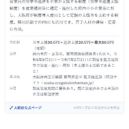
従業員の奨学金返済を企業が支援する制度（奨学金返還支援
制度）を就業規則等に規定・施行した府内中小企業等に対
し、大阪府が制度導入費用として定額の支援金を支給する制
度。採用活動でのPRにも活用でき、若手人材の確保・定着
に有効。
支給額
基本支援
30万円
＋追加支援
20万円
＝
最大50万円
（定額）
要件
府内本店・事業所、雇用保険被保険者1名以上、令
和5年9月21日〜令和7年8月31日に制度を就業規則
等で策定・施行・周知（本支援金未受給であるこ
と）
申請先
大阪府商工労働部 雇用推進室 就業促進課（特設サ
イト：osaka-syogakukinhenkan.jp）
注意
制度策定期間に要件あり。既に策定済みで未申請の
企業は確認推奨
🔗 大阪府公式ページ
令和8年度版の実施状況は要確認