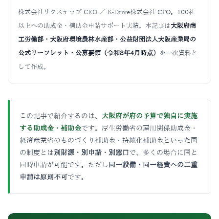
株式会社リクステップ CEO ／ K-Drive株式会社 CTO。100社
以上への助成金・補助金申請サポート実績。本記事は
大阪府商
工労働部・大阪府環境農林水産部・公益財団法人大阪産業局の
公式リーフレット・公募要領（令和8年4月時点）
を一次資料と
して作成。
この記事で紹介するのは、
大阪府が府の予算で独自に実施
する助成金・補助金
です。厚生労働省の雇用関係助成金・
経済産業省のものづくり補助金・持続化補助金といった国
の制度とは
別財源・別申請・別窓口
で、多くの場合に国と
同時申請が可能です。ただし
同一設備・同一経費への二重
申請は原則不可
です。