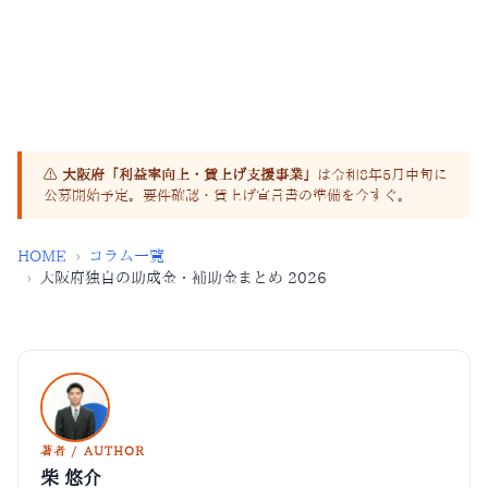
8
2.0
制度
%↑
府独自の主要制度数
賃上げ宣言の前提条件
⚠
大阪府「利益率向上・賃上げ支援事業」
は令和8年5月中旬に
公募開始予定。要件確認・賃上げ宣言書の準備を今すぐ。
HOME
›
コラム一覧
›
大阪府独自の助成金・補助金まとめ 2026
著者 / AUTHOR
柴 悠介