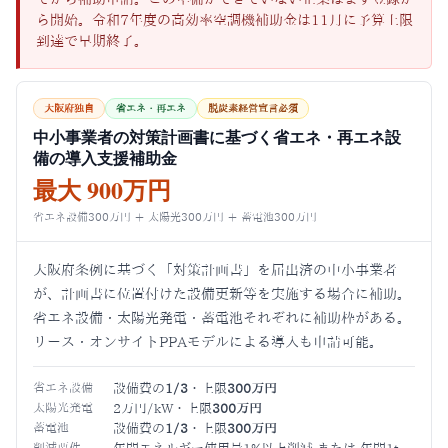
ら開始。令和7年度の高効率空調機補助金は11月に予算上限
到達で早期終了。
大阪府独自
省エネ・再エネ
脱炭素経営宣言必須
中小事業者の対策計画書に基づく省エネ・再エネ設
備の導入支援補助金
最大 900万円
省エネ設備300万円 ＋ 太陽光300万円 ＋ 蓄電池300万円
大阪府条例に基づく「対策計画書」を届出済の中小事業者
が、計画書に位置付けた設備更新等を実施する場合に補助。
省エネ設備・太陽光発電・蓄電池それぞれに補助枠がある。
リース・オンサイトPPAモデルによる導入も申請可能。
省エネ設備
設備費の
1/3
・上限
300万円
太陽光発電
2万円/kW・上限
300万円
蓄電池
設備費の
1/3
・上限
300万円
削減要件