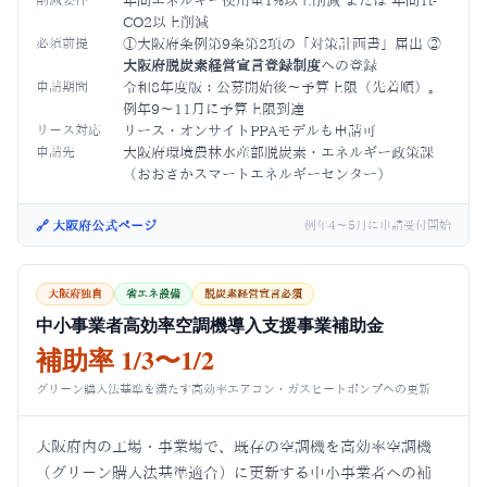
年間エネルギー使用量1%以上削減 または 年間1t-
CO2以上削減
必須前提
①大阪府条例第9条第2項の「対策計画書」届出 ②
大阪府脱炭素経営宣言登録制度
への登録
申請期間
令和8年度版：公募開始後〜予算上限（先着順）。
例年9〜11月に予算上限到達
リース対応
リース・オンサイトPPAモデルも申請可
申請先
大阪府環境農林水産部脱炭素・エネルギー政策課
（おおさかスマートエネルギーセンター）
🔗 大阪府公式ページ
例年4〜5月に申請受付開始
大阪府独自
省エネ設備
脱炭素経営宣言必須
中小事業者高効率空調機導入支援事業補助金
補助率 1/3〜1/2
グリーン購入法基準を満たす高効率エアコン・ガスヒートポンプへの更新
大阪府内の工場・事業場で、既存の空調機を高効率空調機
（グリーン購入法基準適合）に更新する中小事業者への補