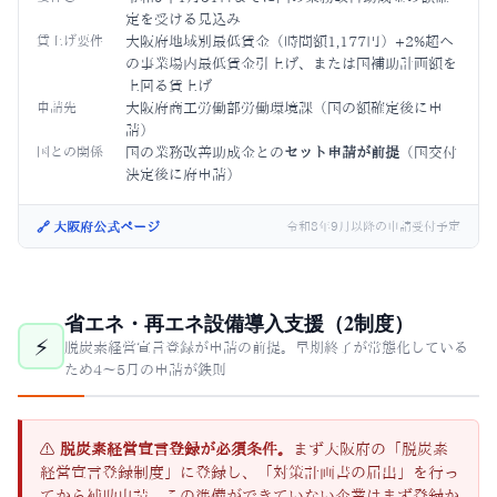
定を受ける見込み
賃上げ要件
大阪府地域別最低賃金（時間額1,177円）+2%超へ
の事業場内最低賃金引上げ、または国補助計画額を
上回る賃上げ
申請先
大阪府商工労働部労働環境課（国の額確定後に申
請）
国との関係
国の業務改善助成金との
セット申請が前提
（国交付
決定後に府申請）
🔗 大阪府公式ページ
令和8年9月以降の申請受付予定
省エネ・再エネ設備導入支援（2制度）
⚡
脱炭素経営宣言登録が申請の前提。早期終了が常態化している
ため4〜5月の申請が鉄則
⚠
脱炭素経営宣言登録が必須条件。
まず大阪府の「脱炭素
経営宣言登録制度」に登録し、「対策計画書の届出」を行っ
てから補助申請。この準備ができていない企業はまず登録か