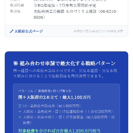
申請時期
令和8年度版：7月中旬公募開始予定
申請先
大阪府商工労働部 ものづくり支援課（06-6210-
9506）
🔗 大阪府公式ページ
令和8年度公募は7月中旬頃を予定
🎯 組み合わせ申請で最大化する戦略パターン
同一経費への重複申請は不可ですが、異なる経費・異なる取
り組みに分けることで複数制度を同時活用できます。
パターンA ／ 設備投資×賃上げ最大化
国＋大阪府の2本立て：最大1,100万円
①
国：業務改善助成金（最大600万円）
＋
大阪府：業務改善・賃上げ促進補助金（上乗せ200万円）
＋
大阪府：利益率向上・賃上げ支援事業（最大500万円・別
経費）
対象経費を分ければ合計最大1,300万円相当