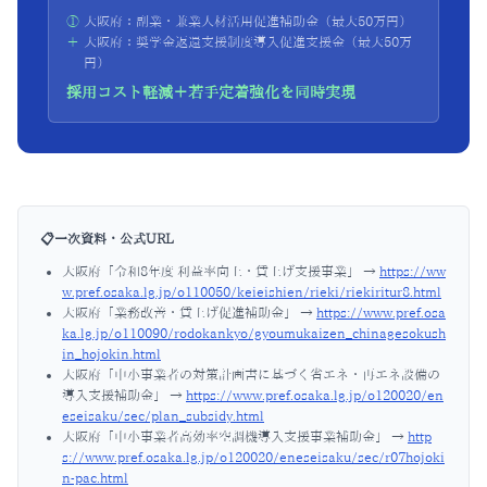
①
大阪府：副業・兼業人材活用促進補助金（最大50万円）
＋
大阪府：奨学金返還支援制度導入促進支援金（最大50万
円）
採用コスト軽減＋若手定着強化を同時実現
📋
一次資料・公式URL
大阪府「令和8年度 利益率向上・賃上げ支援事業」
→
https://ww
w.pref.osaka.lg.jp/o110050/keieishien/rieki/riekiritur8.html
大阪府「業務改善・賃上げ促進補助金」
→
https://www.pref.osa
ka.lg.jp/o110090/rodokankyo/gyoumukaizen_chinagesokush
in_hojokin.html
大阪府「中小事業者の対策計画書に基づく省エネ・再エネ設備の
導入支援補助金」
→
https://www.pref.osaka.lg.jp/o120020/en
eseisaku/sec/plan_subsidy.html
大阪府「中小事業者高効率空調機導入支援事業補助金」
→
http
s://www.pref.osaka.lg.jp/o120020/eneseisaku/sec/r07hojoki
n-pac.html