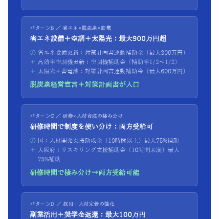
パターンB ／ 省エネ×脱炭素×節電
省エネ設備＋空調＋太陽光：最大900万円超
①
省エネ設備更新：対策計画書連動補助金（最大300万円）
＋
高効率空調機更新：空調機補助金（補助率1/3〜1/2）
＋
太陽光＋蓄電池：対策計画書連動補助金（最大600万円）
脱炭素経営宣言＋対策計画書が入口
パターンC ／ 研修×人材育成の棲み分け
研修時間で制度を使い分け：両方受給可
①
国：人材開発支援助成金（10時間以上）最大75%補助
＋
大阪府：リスキリング支援補助金（10時間未満）最大
75%補助
研修時間で棲み分け→両方受給可能
パターンD ／ 採用・人材定着の強化
副業活用＋奨学金返還：最大100万円