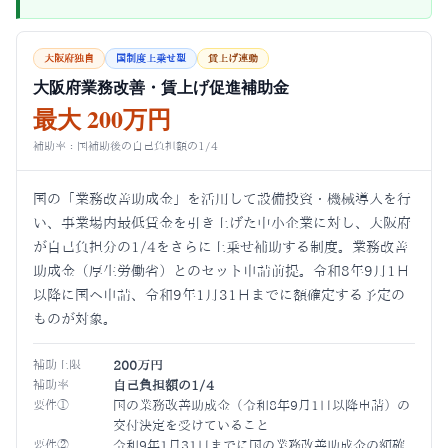
大阪府独自
国制度上乗せ型
賃上げ連動
大阪府業務改善・賃上げ促進補助金
最大 200万円
補助率：国補助後の自己負担額の1/4
国の「業務改善助成金」を活用して設備投資・機械導入を行
い、事業場内最低賃金を引き上げた中小企業に対し、大阪府
が自己負担分の1/4をさらに上乗せ補助する制度。業務改善
助成金（厚生労働省）とのセット申請前提。令和8年9月1日
以降に国へ申請、令和9年1月31日までに額確定する予定の
ものが対象。
補助上限
200万円
補助率
自己負担額の1/4
要件①
国の業務改善助成金（令和8年9月1日以降申請）の
交付決定を受けていること
要件②
令和9年1月31日までに国の業務改善助成金の額確