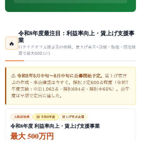
令和8年度最注目：利益率向上・賃上げ支援事
業
🔥
旧テイクオフ支援事業の後継。賃上げ宣言×設備・販促・開発投
資で最大500万円
⚠
令和8年5月中旬〜6月中旬に公募開始予定。
賃上げ宣言
書の作成・事前確認は今すぐ。採択予定600者程度（令和7
年度実績：申請1,062者・採択694者・採択率65%）。前年
度は早期で定員に達した。
大阪府独自
🆕 令和8年度
賃上げ宣言必須
令和8年度 利益率向上・賃上げ支援事業
最大 500万円