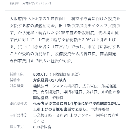
補助率：対象経費の2/3以内
大阪府内中小企業の生産性向上・利益率改善に向けた投資を
支援する府の旗艦補助金。旧「新事業展開テイクオフ支援事
業」から発展・統合した令和8年度の新設制度。代表者が従
業員に対して「1年後に給与支給総額を2.0%以上引き上げ
る」賃上げ目標を書面（宣言書）で示し、申請時に添付する
ことが受給の前提条件。設備投資から広告宣伝、商品開発、
専門家費用まで幅広い経費が対象。
補助上限
500万円
（下限額は要確認）
補助率
対象経費の2/3以内
対象経費
機械装置・システム構築費、広告宣伝・販売促進
費、商品開発費、専門家経費、外注費、知的財産権
関連経費、研修費
必須要件①
代表者が従業員に対し1年後に給与支給総額2.0%以
上引上げの目標を書面で表明し、申請時添付
必須要件②
事業終了時・令和9年末のアンケート回答に同意す
ること
採択予定
600者程度