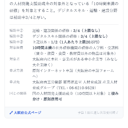
の人材開発支援助成金の対象外となっている「10時間未満の
研修」を対象とすること。デジタルスキル・運輸・建設分野
は補助率3/4と厚い。
補助率①
運輸・建設関係の研修：
3/4（上限なし）
補助率②
デジタルスキル関係の研修：
3/4（上限なし）
補助率③
上記以外：
1/2（1人あたり上限20万円）
対象経費
10時間未満
の社外研修機関の研修の入学料・受講料
（賃金・旅費・食費・教材費以外の物品は対象外）
対象者
大阪府内に本社・事業所がある中小企業等（みなし
大企業除く）
申請方法
原則インターネット申請（大阪府の申請フォーム
へ）
申請先
大阪府商工労働部 雇用推進室 人材育成課 産業人材
育成グループ（TEL：06-6210-9529）
国との関係
国の人材開発支援助成金（10時間以上対象）と
棲み
分け・原則併用可
🔗 大阪府公式ページ
予算上限に達し次第受付終了