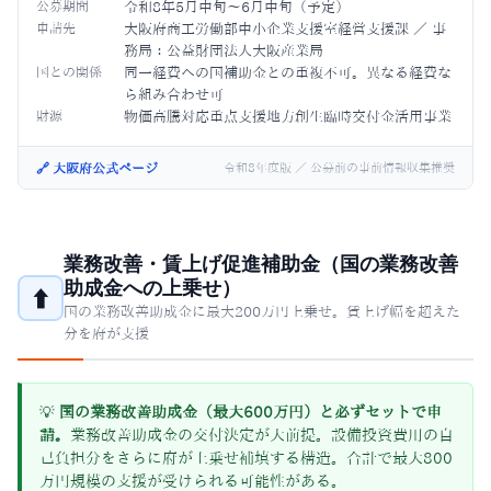
公募期間
令和8年5月中旬〜6月中旬（予定）
申請先
大阪府商工労働部中小企業支援室経営支援課 ／ 事
務局：公益財団法人大阪産業局
国との関係
同一経費への国補助金との重複不可。異なる経費な
ら組み合わせ可
財源
物価高騰対応重点支援地方創生臨時交付金活用事業
🔗 大阪府公式ページ
令和8年度版 ／ 公募前の事前情報収集推奨
業務改善・賃上げ促進補助金（国の業務改善
助成金への上乗せ）
⬆
国の業務改善助成金に最大200万円上乗せ。賃上げ幅を超えた
分を府が支援
💡
国の業務改善助成金（最大600万円）と必ずセットで申
請。
業務改善助成金の交付決定が大前提。設備投資費用の自
己負担分をさらに府が上乗せ補填する構造。合計で最大800
万円規模の支援が受けられる可能性がある。