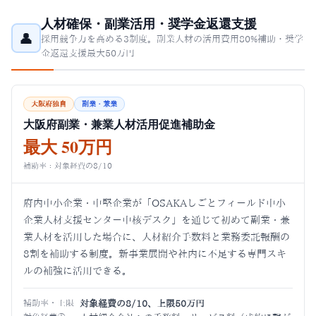
人材確保・副業活用・奨学金返還支援
👤
採用競争力を高める3制度。副業人材の活用費用80%補助・奨学
金返還支援最大50万円
大阪府独自
副業・兼業
大阪府副業・兼業人材活用促進補助金
最大 50万円
補助率：対象経費の8/10
府内中小企業・中堅企業が「OSAKAしごとフィールド中小
企業人材支援センター中核デスク」を通じて初めて副業・兼
業人材を活用した場合に、人材紹介手数料と業務委託報酬の
8割を補助する制度。新事業展開や社内に不足する専門スキ
ルの補強に活用できる。
補助率・上限
対象経費の8/10、上限50万円