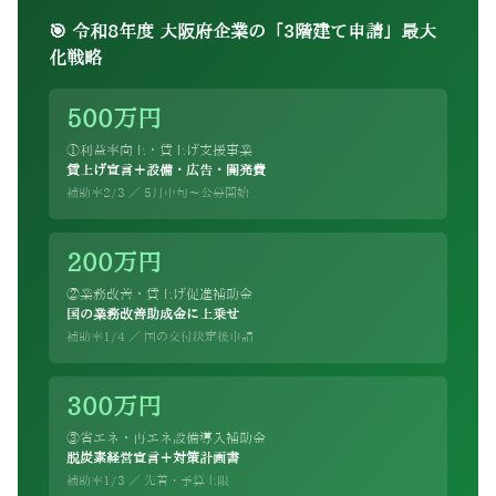
🎯 令和8年度 大阪府企業の「3階建て申請」最大
化戦略
500万円
①利益率向上・賃上げ支援事業
賃上げ宣言＋設備・広告・開発費
補助率2/3 ／ 5月中旬〜公募開始
200万円
②業務改善・賃上げ促進補助金
国の業務改善助成金に上乗せ
補助率1/4 ／ 国の交付決定後申請
300万円
③省エネ・再エネ設備導入補助金
脱炭素経営宣言＋対策計画書
補助率1/3 ／ 先着・予算上限