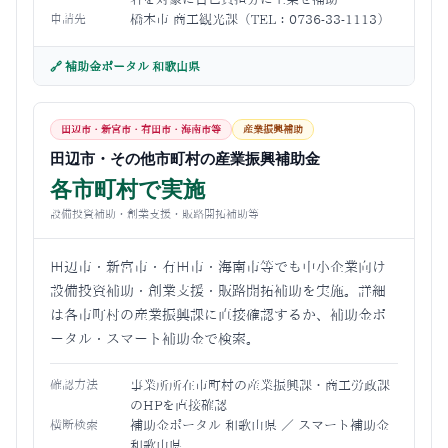
申請先
橋本市 商工観光課（TEL：0736-33-1113）
🔗 補助金ポータル 和歌山県
田辺市・新宮市・有田市・海南市等
産業振興補助
田辺市・その他市町村の産業振興補助金
各市町村で実施
設備投資補助・創業支援・販路開拓補助等
田辺市・新宮市・有田市・海南市等でも中小企業向け
設備投資補助・創業支援・販路開拓補助を実施。詳細
は各市町村の産業振興課に直接確認するか、補助金ポ
ータル・スマート補助金で検索。
確認方法
事業所所在市町村の産業振興課・商工労政課
のHPを直接確認
横断検索
補助金ポータル 和歌山県
／
スマート補助金
和歌山県