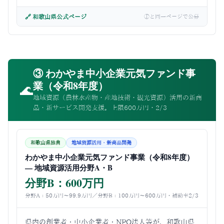
🔗 和歌山県公式ページ
①と同一ページで公募
③ わかやま中小企業元気ファンド事
業（令和8年度）
🌊
地域資源（農林水産物・産地技術・観光資源）活用の新商
品・新サービス開発支援。上限600万円・2/3
和歌山県独自
地域資源活用・新商品開発
わかやま中小企業元気ファンド事業（令和8年度）
— 地域資源活用分野A・B
分野B：600万円
分野A：50万円〜99.9万円／分野B：100万円〜600万円・補助率2/3
県内の創業者・中小企業者・NPO法人等が、和歌山県