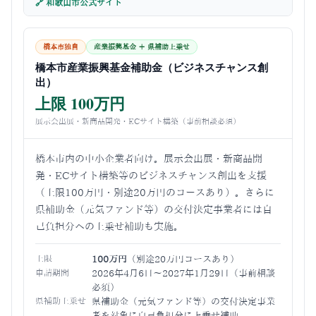
🔗 和歌山市公式サイト
橋本市独自
産業振興基金 ＋ 県補助上乗せ
橋本市産業振興基金補助金（ビジネスチャンス創
出）
上限 100万円
展示会出展・新商品開発・ECサイト構築（事前相談必須）
橋本市内の中小企業者向け。展示会出展・新商品開
発・ECサイト構築等のビジネスチャンス創出を支援
（上限100万円・別途20万円のコースあり）。さらに
県補助金（元気ファンド等）の交付決定事業者には自
己負担分への上乗せ補助も実施。
上限
100万円
（別途20万円コースあり）
申請期間
2026年4月6日〜2027年1月29日（事前相談
必須）
県補助上乗せ
県補助金（元気ファンド等）の交付決定事業
者を対象に自己負担分に上乗せ補助