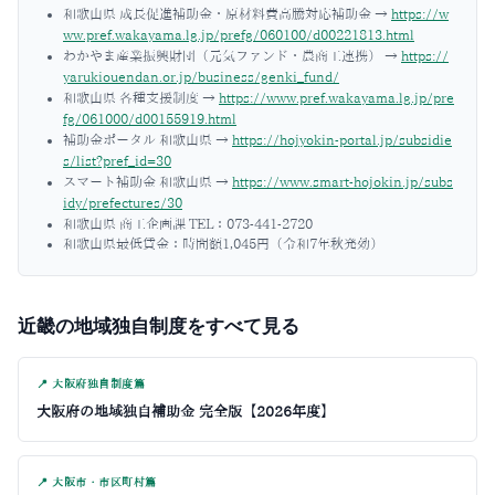
和歌山県 成長促進補助金・原材料費高騰対応補助金
→
https://w
ww.pref.wakayama.lg.jp/prefg/060100/d00221813.html
わかやま産業振興財団（元気ファンド・農商工連携）
→
https://
yarukiouendan.or.jp/business/genki_fund/
和歌山県 各種支援制度
→
https://www.pref.wakayama.lg.jp/pre
fg/061000/d00155919.html
補助金ポータル 和歌山県
→
https://hojyokin-portal.jp/subsidie
s/list?pref_id=30
スマート補助金 和歌山県
→
https://www.smart-hojokin.jp/subs
idy/prefectures/30
和歌山県 商工企画課 TEL：073-441-2720
和歌山県最低賃金：時間額1,045円（令和7年秋発効）
近畿の地域独自制度をすべて見る
📍 大阪府独自制度篇
大阪府の地域独自補助金 完全版【2026年度】
📍 大阪市・市区町村篇