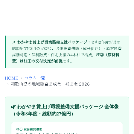
600万円
1,045円
元気ファンド分野Bの上限
和歌山県最低賃金（令和7年秋発効）
📌
わかやま賃上げ環境整備支援パッケージ：
令和8年度新設の
総額約27億円の支援策。設備投資補助（成長促進）・原材料費
高騰対応・低利融資・伴走支援の4本柱で構成。
柱②（原材料
費）は柱①の交付決定が前提
です。
HOME
›
コラム一覧
›
和歌山県の地域独自助成金・補助金 2026
🌿 わかやま賃上げ環境整備支援パッケージ 全体像
（令和8年度・総額約27億円）
柱① 設備投資補助