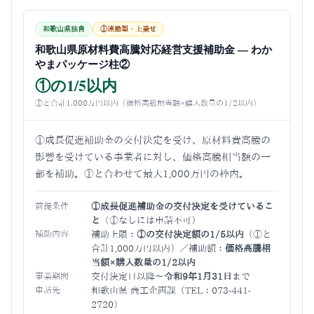
和歌山県独自
①連動型・上乗せ
和歌山県原材料費高騰対応経営支援補助金 — わか
やまパッケージ柱②
①の1/5以内
①と合計1,000万円以内（価格高騰相当額×購入数量の1/2以内）
①成長促進補助金の交付決定を受け、原材料費高騰の
影響を受けている事業者に対し、価格高騰相当額の一
部を補助。①と合わせて最大1,000万円の枠内。
前提条件
①成長促進補助金の交付決定を受けているこ
と
（①なしには申請不可）
補助内容
補助上限：
①の交付決定額の1/5以内
（①と
合計1,000万円以内）／補助額：
価格高騰相
当額×購入数量の1/2以内
事業期間
交付決定日以降〜
令和9年1月31日
まで
申請先
和歌山県 商工企画課（TEL：073-441-
2720）