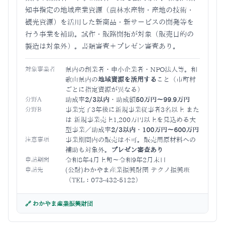
知事指定の地域産業資源（農林水産物・産地の技術・
観光資源）を活用した新商品・新サービスの開発等を
行う事業を補助。試作・販路開拓が対象（販売目的の
製造は対象外）。書類審査＋プレゼン審査あり。
対象事業者
県内の創業者・中小企業者・NPO法人等。和
歌山県内の
地域資源を活用する
こと（市町村
ごとに指定資源が異なる）
分野A
助成率
2/3以内
・助成額
50万円〜99.9万円
分野B
事業完了3年後に新規事業従事者3名以上 また
は 新規事業売上1,200万円以上を見込める大
型事業／助成率
2/3以内
・
100万円〜600万円
注意事項
事業期間内の販売は不可。販売用原材料への
補助も対象外。
プレゼン審査あり
申請期間
令和8年4月上旬〜令和9年2月末日
申請先
(公財)わかやま産業振興財団 テクノ振興班
（TEL：073-432-5122）
🔗 わかやま産業振興財団