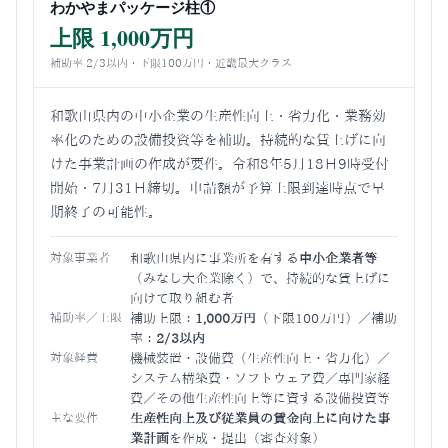
わかやまパッケージ柱①
上限 1,000万円
補助率 2/3以内・下限100万円・近畿最大クラス
和歌山県内の中小企業の生産性向上・省力化・業務効
率化のための設備投資等を補助。持続的な賃上げに向
けた事業計画の作成が要件。令和8年5月18日9時受付
開始・7月31日締切。申請額が予算上限到達時点で早
期終了の可能性。
対象事業者
和歌山県内に事業所を有する
中小企業者等
（みなし大企業除く）で、持続的な賃上げに
向けて取り組む者
補助率／上限
補助上限：
1,000万円
（下限100万円）／補助
率：
2/3以内
対象経費
機械装置・設備費（生産性向上・省力化）／
システム構築費・ソフトウェア費／専門家経
費／その他生産性向上等に資する設備投資等
主な要件
生産性向上及び従業員の賃金向上に向けた事
業計画
を作成・提出（審査対象）