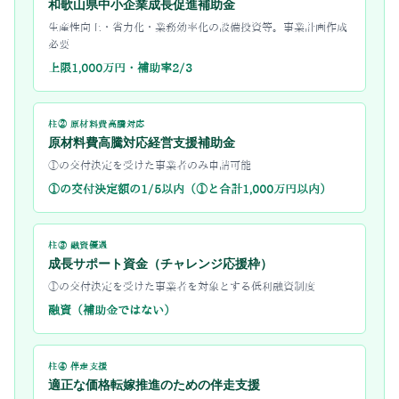
和歌山県中小企業成長促進補助金
生産性向上・省力化・業務効率化の設備投資等。事業計画作成
必要
上限1,000万円・補助率2/3
柱② 原材料費高騰対応
原材料費高騰対応経営支援補助金
①の交付決定を受けた事業者のみ申請可能
①の交付決定額の1/5以内（①と合計1,000万円以内）
柱③ 融資優遇
成長サポート資金（チャレンジ応援枠）
①の交付決定を受けた事業者を対象とする低利融資制度
融資（補助金ではない）
柱④ 伴走支援
適正な価格転嫁推進のための伴走支援