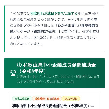
この記事では
和歌山県が独自予算で実施する
中小企業向け
補助金を全制度まとめて解説します。令和8年度は国の重
点支援地方交付金を活用した
「わかやま賃上げ環境整備支
援パッケージ（総額約27億円）」
が新設され、近畿他府県
と比較しても上限1,000万円・補助率2/3と非常に手厚い
内容となっています。
① 和歌山県中小企業成長促進補助金
（令和8年度）
🏆
近畿府県で最大クラスの上限1,000万円・補助率2/3。5月
18日9時受付開始・7月31日締切（先着）
和歌山県独自
設備投資・賃上げ連動
5/18〜受付
和歌山県中小企業成長促進補助金（令和8年度）—