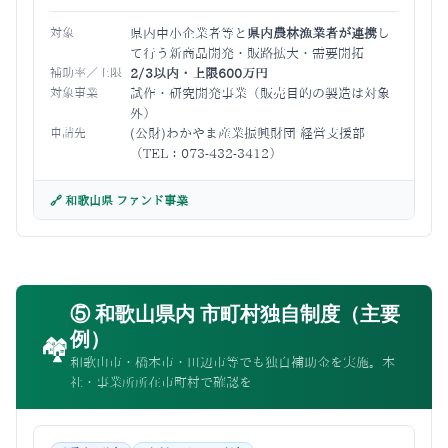
対象
県内中小企業者等と
県内農林漁業者が連携
し
て行う新商品開発・販路拡大・需要開拓
補助率／上限
2/3以内・上限600万円
対象事業
試作・研究開発事業（販売目的の製造は対象
外）
申請先
(公財)わかやま産業振興財団 経営支援部
（TEL：073-432-3412）
🔗 和歌山県 ファンド事業
⑤ 和歌山県内 市町村独自制度（主要
例）
🏘
和歌山市・橋本市・田辺市等でも独自補助金を実施。本
社・事業所所在市町村で確認を