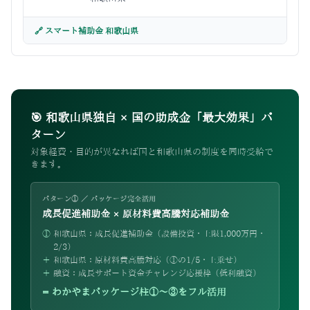
🔗 スマート補助金 和歌山県
🎯 和歌山県独自 × 国の助成金「最大効果」パ
ターン
対象経費・目的が異なれば国と和歌山県の制度を同時受給で
きます。
パターン① ／ パッケージ完全活用
成長促進補助金 × 原材料費高騰対応補助金
①
和歌山県：成長促進補助金（設備投資・上限1,000万円・
2/3）
＋
和歌山県：原材料費高騰対応（①の1/5・上乗せ）
＋
融資：成長サポート資金チャレンジ応援枠（低利融資）
= わかやまパッケージ柱①〜③をフル活用