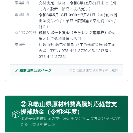
事業期間
交付決定日以降〜
令和8年12月31日
まで（期
間内に設置・納品・支払完了）
申請期間
令和8年5月18日 9:00〜7月31日
（9時前の提
出は受付不可・予算上限到達で早期終了の可
能性）
交付後の特典
成長サポート資金（チャレンジ応援枠）
の対
象として低利融資も活用可
申請先
和歌山県 商工労働部 商工労働政策局 商工企
画課（TEL：073-441-2720／5/18以降：
073-441-2725）
🔗 和歌山県公式ページ
予算上限到達で早期終了の可能性
② 和歌山県原材料費高騰対応経営支
援補助金（令和8年度）
📦
①成長促進補助金の交付決定を受けた事業者だけが申請で
きる上乗せ型補助金