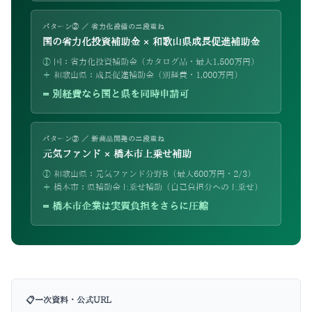
パターン② ／ 省力化設備の二段重ね
国の省力化投資補助金 × 和歌山県成長促進補助金
①
国：省力化投資補助金（カタログ品・最大1,500万円）
＋
和歌山県：成長促進補助金（別経費・1,000万円）
= 別経費なら国と県を同時申請可
パターン③ ／ 新商品開発の二段重ね
元気ファンド × 橋本市上乗せ補助
①
和歌山県：元気ファンド分野B（最大600万円・2/3）
＋
橋本市：県補助金上乗せ補助（自己負担分への上乗せ）
= 橋本市企業は実質負担をさらに圧縮
📋
一次資料・公式URL