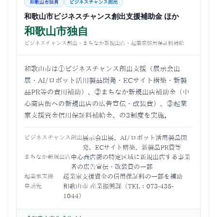
和歌山市独自
ビジネスチャンス創出
和歌山市ビジネスチャンス創出支援補助金 ほか
和歌山市独自
ビジネスチャンス創出・まちなか新規出店・起業家信用保証料補給
和歌山市は①ビジネスチャンス創出支援（展示会出
展・AI/ロボット活用製品開発・ECサイト構築・新製
品PR等の費用補助）、②まちなか新規出店補助金（中
心商店街への新規出店の広告宣伝・改装費）、③起業
家支援資金信用保証料補給金、の3制度を実施。
ビジネスチャンス創出
展示会出展、AI/ロボット活用製品開
発、ECサイト構築、新製品PR費等
まちなか新規出店
中心商店街の特定区域に新規出店する事業
者の広告宣伝・改装費の一部
起業家支援
起業家支援資金の信用保証料の一部を補助
申請先
和歌山市 産業振興課（TEL：073-435-
1044）