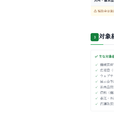
共同・協業型
⚠ 補助金は
対象
3
✅ 主な対象
✓
機械装置
✓
広報費（
✓
ウェブサ
✓
展示会等
✓
新商品開
✓
借料（機
✓
委託・外
✓
店舗改装