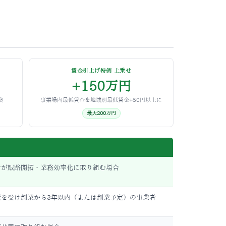
賃金引上げ特例 上乗せ
+150万円
換
事業場内最低賃金を地域別最低賃金+50円以上に
最大200万円
者が販路開拓・業務効率化に取り組む場合
援を受け創業から3年以内（または創業予定）の事業者