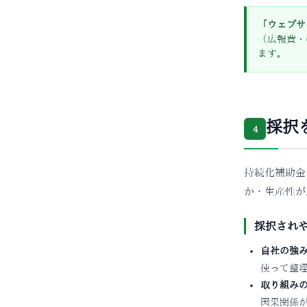
「ウェブサ
（広報費・
ます。
採択
4
持続化補助金
か・生産性が
採択され
自社の強
使って整
取り組み
因果関係