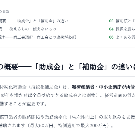
の目次
概要——「助成金」と「補助金」の違い
02
補助額と
費——使えるもの・使えないもの
04
採択を勝
流れ——商工会議所・商工会との連携が必須
06
よくある質
の概要——「助成金」と「補助金」の違い
持続化補助金（持続化補助金）は、
経済産業省・中小企業庁が所管
（要件を満たせば全員受給できる助成金とは別物）。経営計画の質
備することが重要です。
模事業者の販路開拓や業務効率化（生産性向上）の取り組みを支援
が補助されます（最大50万円、特例適用で最大200万円）。