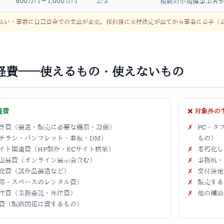
500万円〜1,000万円
2/3
複数の小規模事業者
後払い・事前に自己資金での支出が必要。採択後に交付決定が出てから事業に着手（
経費——使えるもの・使えないもの
経費
❌ 対象外の
等費（製造・販売に必要な機器・設備）
✗
PC・タ
チラシ・パンフレット・看板・DM）
もの）
イト関連費（HP制作・ECサイト構築）
✗
老朽化し
出展費（オンライン展示会含む）
✗
事務机・
発費（試作品製造など）
✗
交付決定
器・スペースのレンタル費）
✗
販売する
注費（業務委託・外注費）
✗
他の補助
費（販路開拓に資するもの）