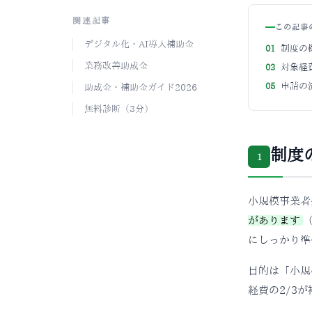
関連記事
この記事
デジタル化・AI導入補助金
01
制度の
業務改善助成金
03
対象経
05
申請の
助成金・補助金ガイド2026
無料診断（3分）
制度
1
小規模事業者
があります
にしっかり準
目的は「小規
経費の2/3