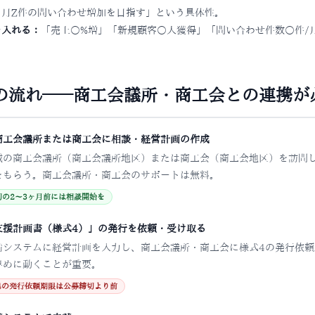
、月Z件の問い合わせ増加を目指す」という具体性。
を入れる：
「売上○%増」「新規顧客○人獲得」「問い合わせ件数○件/
の流れ——商工会議所・商工会との連携が
商工会議所または商工会に相談・経営計画の作成
域の商工会議所（商工会議所地区）または商工会（商工会地区）を訪問
をもらう。商工会議所・商工会のサポートは無料。
切の2〜3ヶ月前には相談開始を
支援計画書（様式4）」の発行を依頼・受け取る
請システムに経営計画を入力し、商工会議所・商工会に様式4の発行依頼
早めに動くことが重要。
式4の発行依頼期限は公募締切より前