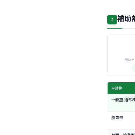
補助
2
補助率
申請枠
一般型 通常
創業型