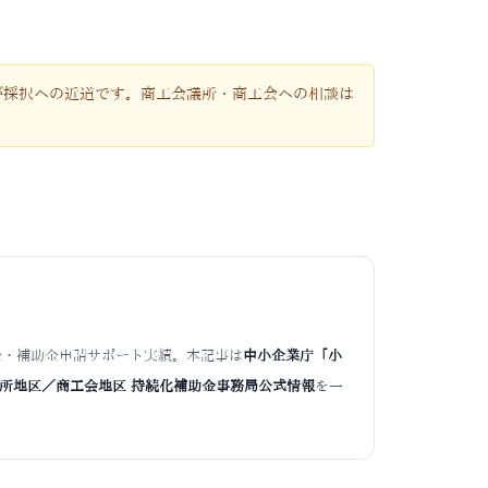
が採択への近道です。商工会議所・商工会への相談は
の助成金・補助金申請サポート実績。本記事は
中小企業庁「小
所地区／商工会地区 持続化補助金事務局公式情報
を一