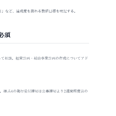
月」など、達成度を測れる数値目標を明記する。
必須
して相談。経営計画・補助事業計画の作成についてアド
。様式4の発行受付締切は公募締切より2週間程度前の