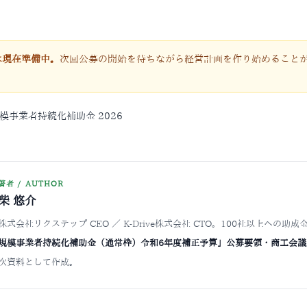
回は現在準備中。
次回公募の開始を待ちながら経営計画を作り始めること
模事業者持続化補助金 2026
著者 / AUTHOR
柴 悠介
株式会社リクステップ CEO ／ K-Drive株式会社 CTO。100社以上へ
規模事業者持続化補助金（通常枠）令和6年度補正予算」公募要領・商工会議
次資料として作成。