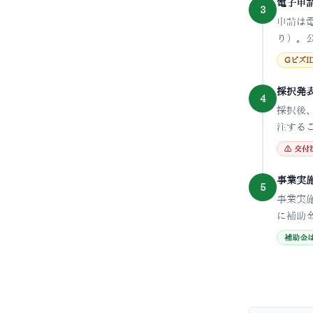
電子申
3
申請は
り）。
Gビズ
採択発表
4
採択後
注する
⚠ 交付
事業実施
5
事業実
に補助
補助金