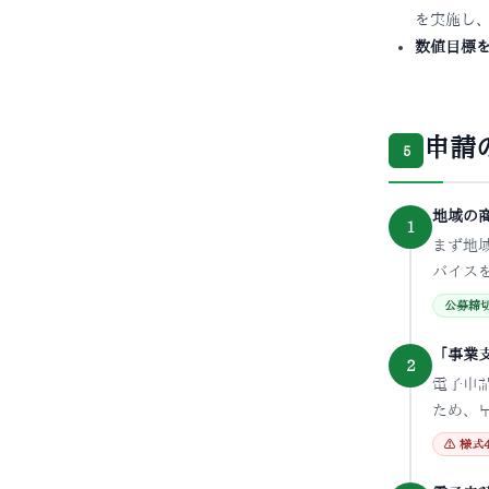
を実施し
数値目標
申請
5
地域の
1
まず地
バイス
公募締
「事業
2
電子申
ため、
⚠ 様