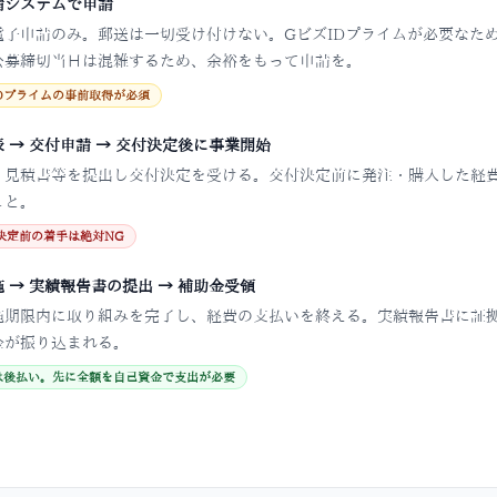
請システムで申請
電子申請のみ。郵送は一切受け付けない。GビズIDプライムが必要なた
公募締切当日は混雑するため、余裕をもって申請を。
IDプライムの事前取得が必須
 → 交付申請 → 交付決定後に事業開始
、見積書等を提出し交付決定を受ける。交付決定前に発注・購入した経
こと。
決定前の着手は絶対NG
 → 実績報告書の提出 → 補助金受領
施期限内に取り組みを完了し、経費の支払いを終える。実績報告書に証
金が振り込まれる。
は後払い。先に全額を自己資金で支出が必要