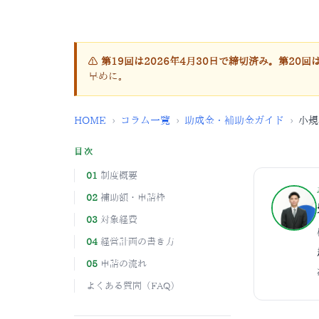
⚠ 第19回は2026年4月30日で締切済み。第20
早めに。
HOME
›
コラム一覧
›
助成金・補助金ガイド
›
小規
目次
01
制度概要
02
補助額・申請枠
03
対象経費
04
経営計画の書き方
05
申請の流れ
よくある質問（FAQ）