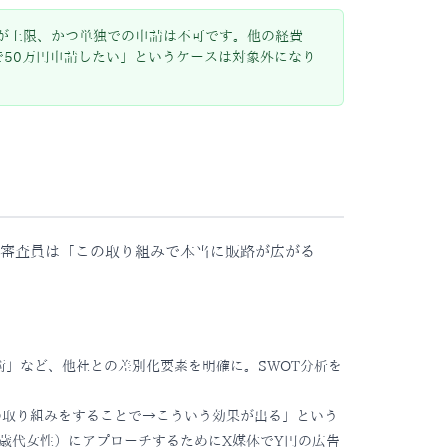
4が上限、かつ単独での申請は不可です。他の経費
で50万円申請したい」というケースは対象外になり
審査員は「この取り組みで本当に販路が広がる
術」など、他社との差別化要素を明確に。SWOT分析を
の取り組みをすることで→こういう効果が出る」という
歳代女性）にアプローチするためにX媒体でY円の広告