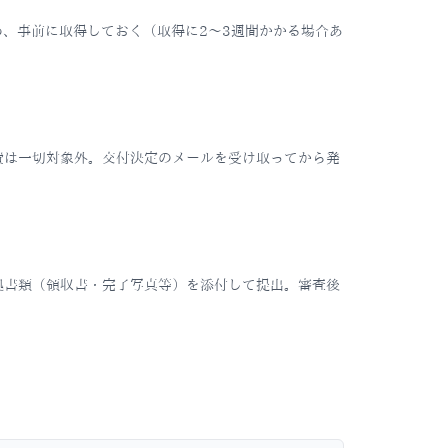
め、事前に取得しておく（取得に2〜3週間かかる場合あ
費は一切対象外。交付決定のメールを受け取ってから発
拠書類（領収書・完了写真等）を添付して提出。審査後