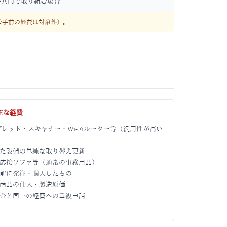
が共同で取り組む場合
着手前の経費は対象外）。
主な経費
ブレット・スキャナー・Wi-Fiルーター等（汎用性が高い
た設備の単純な取り替え更新
応接ソファ等（通常の事務用品）
前に発注・購入したもの
商品の仕入・製造原価
金と同一の経費への重複申請