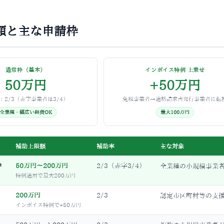
額と主な申請枠
通常枠（基本）
インボイス特例 上乗せ
50万円
+50万円
：2/3（赤字事業者は3/4）
免税事業者→適格請求書発行事業者に転
全業種・幅広い経費OK
最大100万円
補助上限額
補助率
主な対象
枠
50万円〜200万円
2/3（赤字3/4）
全業種の小規模事業
特例適用で最大200万円
200万円
2/3
認定市区町村等の支
インボイス特例で+50万円