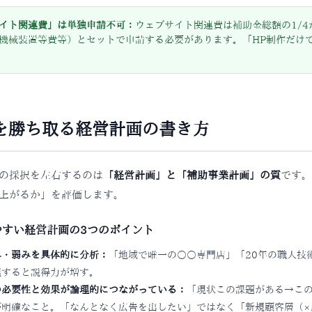
イト関連費」は単独申請不可：
ウェブサイト関連費は補助金総額の1/
機械装置等費等）とセットで申請する必要があります。「HP制作だけ
を勝ち取る経営計画の書き方
の採択を左右するのは
「経営計画」と「補助事業計画」の質
です。
上がるか」を評価します。
やすい経営計画の3つのポイント
み・弱みを具体的に分析：
「地域で唯一の○○専門店」「20年の職人技
理すると説得力が増す。
の必要性と効果が論理的につながっている：
「現状この課題がある→こ
が明確なこと。「なんとなく広告を出したい」ではなく「新規顧客層（×