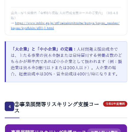
出典：
厚生労働省「令和8年度版 人材育成支援コースのご案内」（R8.4.8
版）
→
https://www.mhlw.go.jp/stf/seisakunitsuite/bunya/koyou_roudou/
koyou/kyufukin/d01-1.html
「大企業」と「中小企業」の定義：
人材開発支援助成金で
は、主たる事業の資本金額または常時雇用する労働者数のど
ちらかが基準内であれば中小企業として扱われます（例：製
造業は資本金3億円以下または300人以下）。大企業の場
合、経費助成率は30%・賃金助成は400円/時になります。
②事業展開等リスキリング支援コー
令和8年度最終
4
ス