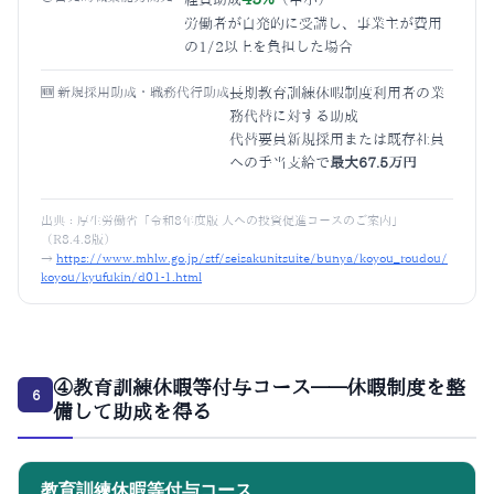
労働者が自発的に受講し、事業主が費用
の1/2以上を負担した場合
🆕 新規採用助成・職務代行助成
長期教育訓練休暇制度利用者の業
務代替に対する助成
代替要員新規採用または既存社員
への手当支給で
最大67.5万円
出典：
厚生労働省「令和8年度版 人への投資促進コースのご案内」
（R8.4.8版）
→
https://www.mhlw.go.jp/stf/seisakunitsuite/bunya/koyou_roudou/
koyou/kyufukin/d01-1.html
④教育訓練休暇等付与コース——休暇制度を整
6
備して助成を得る
教育訓練休暇等付与コース