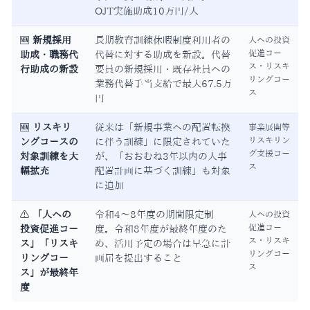
OJT実施助成10万円/人
🆕
新規採用
長期教育訓練休暇制度利用者の
人への投資
促進コー
助成・職務代
代替に対する助成を新設。代替
ス・リスキ
行助成の新設
要員の新規採用・既存社員への
リングコー
業務代替手当支給で最大67.5万
ス
円
🆕
リスキリ
従来は「新規事業への配置転換
事業展開等
リスキリン
ングコースの
に伴う訓練」に限定されていた
グ支援コー
対象訓練を大
が、「おおむね3年以内の人事
ス
幅拡充
配置計画に基づく訓練」も対象
に追加
⚠
「人への
令和4〜8年度の期間限定制
人への投資
促進コー
投資促進コー
度。令和8年度が最終年度のた
ス・リスキ
ス」「リスキ
め、活用予定の場合は早急に計
リングコー
リングコー
画届を提出すること
ス
ス」が最終年
度