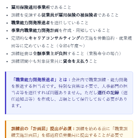
雇用保険適用事業所
であること
訓練を受講する
従業員が雇用保険の被保険者
であること
職業能力開発推進者
を選任していること
事業内職業能力開発計画
を作成・周知していること
定期的な
キャリアコンサルティング
の実施を労働協約・就業規
則等に定めていること（令和4年度〜）
訓練経費は
全額事業主が負担
すること（業務命令の場合）
訓練期間中も対象従業員に
賃金を支払う
こと
「職業能力開発推進者」とは：
会社内で職業訓練・能力開発
を推進する担当者です。特別な資格は不要で、人事部門の担
当者等を選任すれば問題ありません。ただし
選任の記録
（選
任通知書等）を作成し、書類として保管しておく必要があり
ます。
訓練前の「計画届」提出が必須：
訓練を始める前に「職業訓
練実施計画届」を都道府県労働局に提出することが必要で