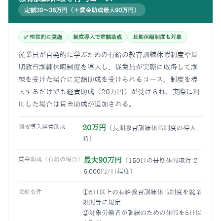
定額30〜36万円（＋賃金助成最大90万円）
✅ 恒常的に実施
制度導入で定額助成
長期休暇制度も対象
従業員が自発的に学ぶための有給の教育訓練休暇制度や長
期教育訓練休暇制度を導入し、従業員が実際に取得して訓
練を受けた場合に定額助成を受けられるコース。制度を導
入するだけでも経費助成（20万円）が受けられ、実際に利
用した場合は賃金助成が追加される。
制度導入経費助成
20万円
（長期教育訓練休暇制度の導入
時）
賃金助成（有給の場合）
最大90万円
（150日の長期休暇取得で
6,000円/日程度）
支給要件
①5日以上の有給教育訓練休暇制度を就業
規則等に規定
②対象労働者が訓練のための休暇を5日以