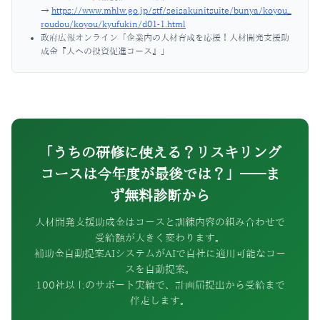
→
https://www.mhlw.go.jp/stf/seisakunitsuite/bunya/koyou_
roudou/koyou/kyufukin/d01-1.html
政府広報オンライン「企業内の人材育成を応援！人材開発支援助
成金『人への投資促進コース』」
「うちの研修に使える？リスキリング
コースは今年度が最後では？」——ま
ず無料診断から
人材開発支援助成金はコースと訓練内容の組み合わせで
受給額が大きく変わります。
補助金自動提案AIシステムがAIで自社に適用可能なコー
スを自動提案。
100社以上のサポート実績で、計画届提出から受給まで
伴走します。