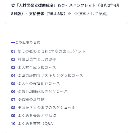
省「人材開発支援助成金」各コースパンフレット（令和8年4月
8日版）・支給要領（R8.4.8版）
を一次資料として作成。
この記事の目次
01
制度の概要と令和8年度の改正ポイント
02
対象事業主と共通要件
03
①人材育成支援コース
04
②事業展開等リスキリング支援コース
05
③人への投資促進コース
06
④教育訓練休暇等付与コース
07
支給額の計算例
08
申請から入金までのスケジュール
09
よくある失敗と注意点
10
よくある質問（Q&A）