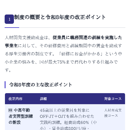
制度の概要と令和8年度の改正ポイント
1
人材開発支援助成金は、
従業員に職務関連の訓練を実施した
事業主
に対して、その研修費用と訓練期間中の賃金を助成す
る厚生労働省の制度です。「研修にお金がかかる」という中
小企業の悩みを、国が最大75%まで肩代わりする仕組みで
す。
令和8年度の主な改正ポイント
改正内容
詳細
対象コース
🆕
中高年齢
45歳以上の従業員を対象に
人材育成支
援コース
者実習型訓練
OFF-JT＋OJTを組み合わせた
の新設
実践的訓練。経費助成60%（中
小）・賃金助成800円/時・