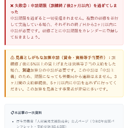
❌ 失敗③：申請期限（訓練終了後2ヶ月以内）を過ぎてしま
った
申請期限を過ぎると一切受理されません。複数の研修を並行
して実施している場合、それぞれの終了日から2ヶ月以内に
申請が必要です。研修ごとに申請期限をカレンダーに登録し
ておきましょう。
⚠ 見落としがちな加算申請（賃金・資格等手当要件）：
訓
練修了後に5%以上の賃上げまたは資格等手当の支給をした
場合、
別途
加算分の申請が必要です。この申請は「申請主
義」のため、期限になっても労働局から連絡は来ません。3
ヶ月間の支給継続後、5ヶ月以内に申請を忘れずに行ってく
ださい。この加算を見落とす事業者が非常に多いです。
📋
本記事の一次資料
厚生労働省「人材開発支援助成金」公式ページ（令和8年度版パ
ンフレット・支給要領 R8.4.8版）