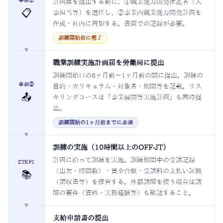
計画届を提出する前に、①職業能力開発推進者（人
📋
事担当等）を選任し、②事業内職業能力開発計画を
作成・社内に周知する。書面での記録が必要。
訓練開始前に完了
▼
職業訓練実施計画届を労働局に提出
訓練開始日の6ヶ月前〜1ヶ月前の間に提出。訓練の
事前②
目的・カリキュラム・対象者・期間等を記載。リス
📤
キリングコースは「事業展開等実施計画」も同時提
出。
訓練開始の1ヶ月前までに必須
▼
訓練の実施（10時間以上のOFF-JT）
計画に沿って訓練を実施。訓練期間中の受講記録
STEP1
（出欠・時間数）・賃金台帳・受講料の支払い証拠
📚
（領収書等）を保管する。外部講師を使う場合は講
師の要件（資格・実務経験等）も確認すること。
▼
支給申請書の提出