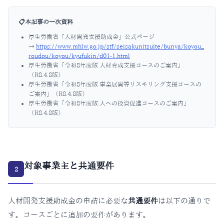
📋
本記事の一次資料
厚生労働省「人材開発支援助成金」公式ページ
→
https://www.mhlw.go.jp/stf/seisakunitsuite/bunya/koyou_
roudou/koyou/kyufukin/d01-1.html
厚生労働省「令和8年度版 人材育成支援コースのご案内」
（R8.4.8版）
厚生労働省「令和8年度版 事業展開等リスキリング支援コースの
ご案内」（R8.4.8版）
厚生労働省「令和8年度版 人への投資促進コースのご案内」
（R8.4.8版）
対象事業主と共通要件
2
人材開発支援助成金の申請に必要な
共通要件
は以下の通りで
す。コースごとに追加の要件があります。