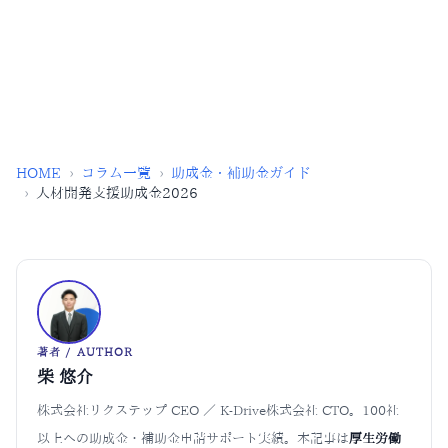
1
539
億円
億円
リスキリングコースの年間上限額
令和8年度 概算要求額
HOME
›
コラム一覧
›
助成金・補助金ガイド
›
人材開発支援助成金2026
著者 / AUTHOR
柴 悠介
株式会社リクステップ CEO ／ K-Drive株式会社 CTO。100社
以上への助成金・補助金申請サポート実績。本記事は
厚生労働