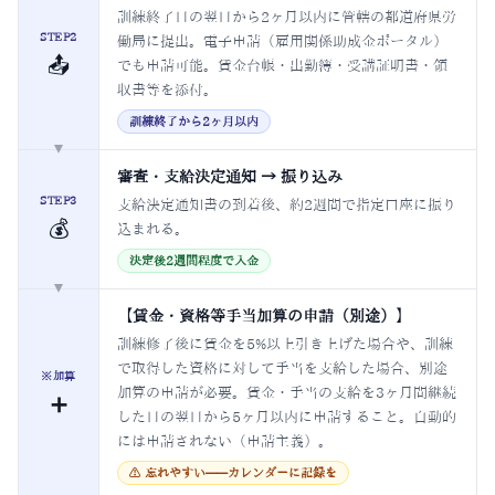
訓練終了日の翌日から2ヶ月以内に管轄の都道府県労
STEP2
働局に提出。電子申請（雇用関係助成金ポータル）
📤
でも申請可能。賃金台帳・出勤簿・受講証明書・領
収書等を添付。
訓練終了から2ヶ月以内
▼
審査・支給決定通知 → 振り込み
STEP3
支給決定通知書の到着後、約2週間で指定口座に振り
💰
込まれる。
決定後2週間程度で入金
▼
【賃金・資格等手当加算の申請（別途）】
訓練修了後に賃金を5%以上引き上げた場合や、訓練
で取得した資格に対して手当を支給した場合、別途
※加算
加算の申請が必要。賃金・手当の支給を3ヶ月間継続
➕
した日の翌日から5ヶ月以内に申請すること。自動的
には申請されない（申請主義）。
⚠ 忘れやすい——カレンダーに記録を