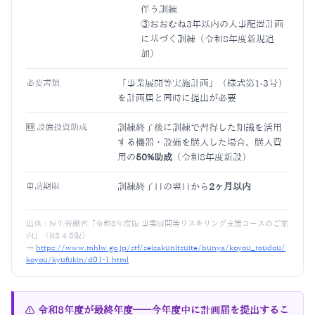
伴う訓練
③おおむね3年以内の人事配置計画
に基づく訓練（令和8年度新規追
加）
必要書類
「事業展開等実施計画」（様式第1-3号）
を計画届と同時に提出が必要
🆕 設備投資助成
訓練終了後に訓練で習得した知識を活用
する機器・設備を購入した場合、購入費
用の
50%助成
（令和8年度新設）
申請期限
訓練終了日の翌日から
2ヶ月以内
出典：
厚生労働省「令和8年度版 事業展開等リスキリング支援コースのご案
内」（R8.4.8版）
→
https://www.mhlw.go.jp/stf/seisakunitsuite/bunya/koyou_roudou/
koyou/kyufukin/d01-1.html
⚠ 令和8年度が最終年度——今年度中に計画届を提出するこ