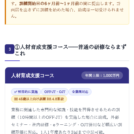
す。
訓練開始日の6ヶ月前〜1ヶ月前
の間に提出します。計
画届を出さずに訓練を始めた場合、助成は一切受けられませ
ん。
①人材育成支援コース——普通の研修ならまず
3
これ
人材育成支援コース
年間上限：1,000万円
✅ 恒常的に実施
OFF-JT・OJT
全業種対応
🆕 45歳以上向け訓練 R8.4.8新設
業務に関連した専門的な知識・技能を習得させるための訓
練（10時間以上のOFF-JT）を実施した場合に助成。外部
セミナー・社内研修・eラーニング・OJT併用など幅広い訓
練形態に対応。1人1年度あたり3回まで申請可能。