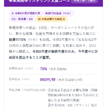
事業展開等リスキリング支援コース
年間上限：1億円
⚠ 令和8年度が最終年度
経費75%助成（中小）
DX・新事業・GX
🆕 対象訓練が大幅拡充
新規事業への進出・DX化・カーボンニュートラル化に伴
い、新たな知識・技能を習得させる訓練を実施した場合に
経費の75%
（中小）を助成。令和8年度から「おおむね3年
以内の人事配置計画に基づく訓練」も対象に加わり、活用
幅が大幅拡大。
令和8年度が最終年度のため、今年度中に計
画届を提出することが重要。
経費助成率（中小）
75%
（大企業60%）
賃金助成（中小）
960円/時
（大企業480円/時）
対象訓練（令和8年度拡充後）
①新規事業進出に必要な訓練（訓練
開始前3年以内または6ヶ月以内に実
施した事業展開に関連）
②企業内DX・GX（グリーン）化に