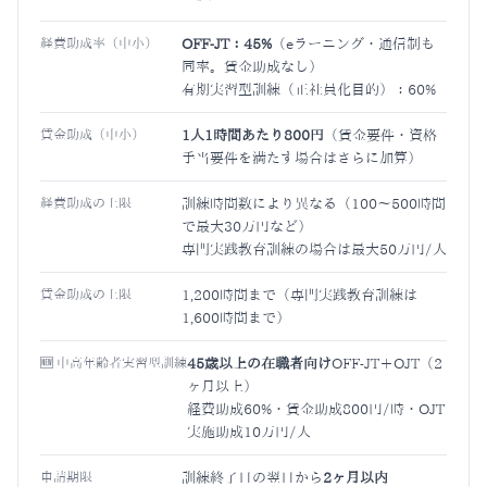
経費助成率（中小）
OFF-JT：45%
（eラーニング・通信制も
同率。賃金助成なし）
有期実習型訓練（正社員化目的）：60%
賃金助成（中小）
1人1時間あたり800円
（賃金要件・資格
手当要件を満たす場合はさらに加算）
経費助成の上限
訓練時間数により異なる（100〜500時間
で最大30万円など）
専門実践教育訓練の場合は最大50万円/人
賃金助成の上限
1,200時間まで（専門実践教育訓練は
1,600時間まで）
🆕 中高年齢者実習型訓練
45歳以上の在職者向け
OFF-JT＋OJT（2
ヶ月以上）
経費助成60%・賃金助成800円/時・OJT
実施助成10万円/人
申請期限
訓練終了日の翌日から
2ヶ月以内