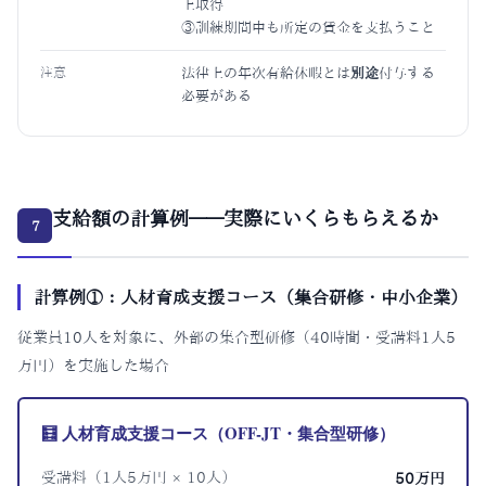
上取得
③訓練期間中も所定の賃金を支払うこと
注意
法律上の年次有給休暇とは
別途
付与する
必要がある
支給額の計算例——実際にいくらもらえるか
7
計算例①：人材育成支援コース（集合研修・中小企業）
従業員10人を対象に、外部の集合型研修（40時間・受講料1人5
万円）を実施した場合
🧮 人材育成支援コース（OFF-JT・集合型研修）
受講料（1人5万円 × 10人）
50万円