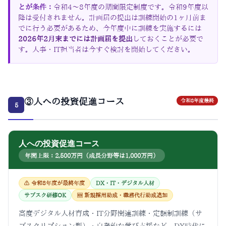
とが条件：
令和4〜8年度の期間限定制度です。令和9年度以
降は受付されません。計画届の提出は訓練開始の1ヶ月前ま
でに行う必要があるため、今年度中に訓練を実施するには
2026年2月末までには計画届を提出
しておくことが必要で
す。人事・IT担当者は今すぐ検討を開始してください。
③人への投資促進コース
令和8年度最終
5
人への投資促進コース
年間上限：2,500万円（成長分野等は1,000万円）
⚠ 令和8年度が最終年度
DX・IT・デジタル人材
サブスク研修OK
🆕 新規採用助成・職務代行助成追加
高度デジタル人材育成・IT分野関連訓練・定額制訓練（サ