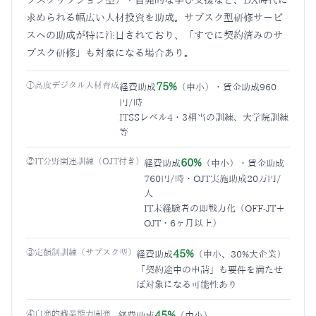
ブスクリプション型）・自発的な学び支援など、DX時代に
求められる幅広い人材投資を助成。サブスク型研修サービ
スへの助成が特に注目されており、「すでに契約済みのサ
ブスク研修」も対象になる場合あり。
①高度デジタル人材育成
75%
経費助成
（中小）・賃金助成960
円/時
ITSSレベル4・3相当の訓練、大学院訓練
等
②IT分野関連訓練（OJT付き）
60%
経費助成
（中小）・賃金助成
760円/時・OJT実施助成20万円/
人
IT未経験者の即戦力化（OFF-JT＋
OJT・6ヶ月以上）
③定額制訓練（サブスク型）
45%
経費助成
（中小、30%大企業）
「契約途中の申請」も要件を満たせ
ば対象になる可能性あり
④自発的職業能力開発
45%
経費助成
（中小）