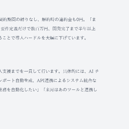
、契約期間の縛りなし、解約時の違約金も0円。「ま
、要件定義だけで数百万円、開発完了まで半年以上
ることで導入ハードルを大幅に下げています。
支援までを一貫して行います。具体的には、AI チ
ポート自動生成、API連携によるシステム統合な
業務を自動化したい」「来月はあのツールと連携し