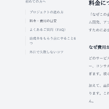
初めての方へ
料金に
プロジェクトの進め方
「なぜこの
料金・費用の目安
ム開発、ア
よくあるご質問（FAQ）
すために必
助成金をもらう前にやること6
つ
なぜ費用
外注で失敗しないコツ
どのサービ
ー、コンサ
ぎます。彼
加えて、品
ります。こ
ん。