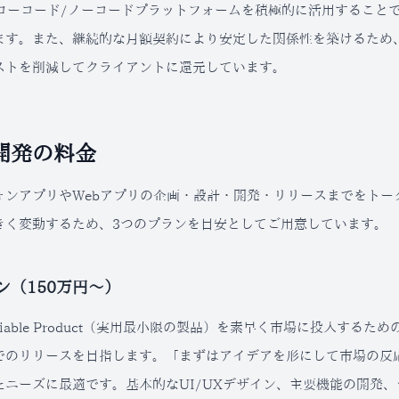
やローコード/ノーコードプラットフォームを積極的に活用すること
ます。また、継続的な月額契約により安定した関係性を築けるため
ストを削減してクライアントに還元しています。
開発の料金
ォンアプリやWebアプリの企画・設計・開発・リリースまでをトー
きく変動するため、3つのプランを目安としてご用意しています。
ン（150万円〜）
m Viable Product（実用最小限の製品）を素早く市場に投入
でのリリースを目指します。「まずはアイデアを形にして市場の反
たニーズに最適です。基本的なUI/UXデザイン、主要機能の開発