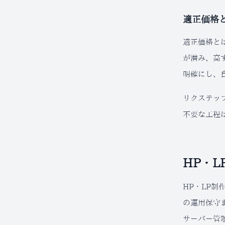
適正価格
適正価格と
が潜み、高
明確にし、
リクステッ
不要な工程
HP・L
HP・LP
の運用保守
サーバー管