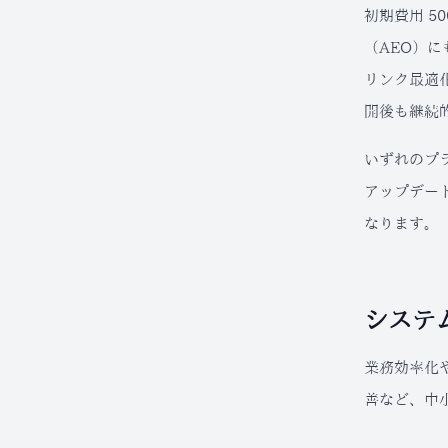
初期費用 5
（AEO）
リンク最適化
開後も継続
いずれのプ
アップデー
なります。
システ
業務効率化
善など、中