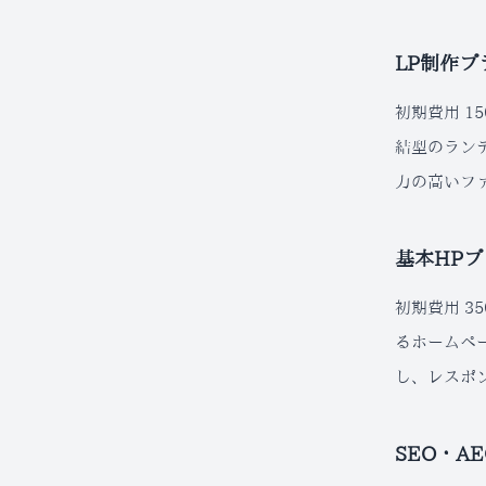
LP制作プ
初期費用 1
結型のラン
力の高いフ
基本HPプ
初期費用 3
るホームペ
し、レスポ
SEO・A