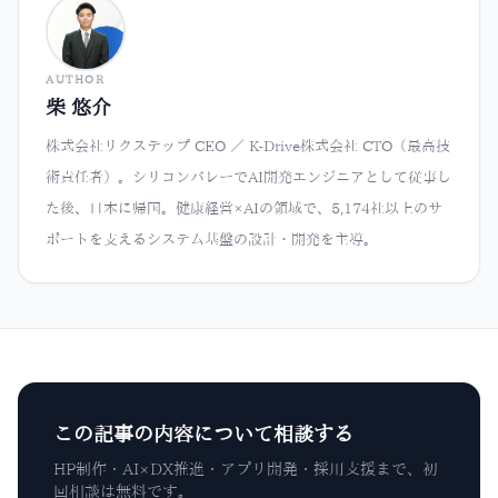
AUTHOR
柴 悠介
株式会社リクステップ CEO ／ K-Drive株式会社 CTO（最高技
術責任者）。シリコンバレーでAI開発エンジニアとして従事し
た後、日本に帰国。健康経営×AIの領域で、5,174社以上のサ
ポートを支えるシステム基盤の設計・開発を主導。
この記事の内容について相談する
HP制作・AI×DX推進・アプリ開発・採用支援まで、初
回相談は無料です。