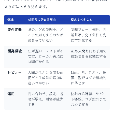
まりがはっきり見えます。
領域
AI時代に詰まる理由
整えるべきこと
要件定義
誰の、どの業務を、ど
業務フロー、例外、判
こまで短くするのかが
断基準、完了条件を先
決まっていない
に言語化する
開発環境
CIが遅い、テストが不
AIも人間も同じ手順で
安定、ローカル再現に
検証できる状態にする
時間がかかる
レビュー
人間が全差分を読む前
Lint、型、テスト、権
提だと生成量の増加に
限、監査ログで機械的
追いつかない
に落とす
運用
問い合わせ、設定、説
使われる導線、サポー
明が増え、現場が疲弊
ト導線、ログ設計まで
する
含めて作る