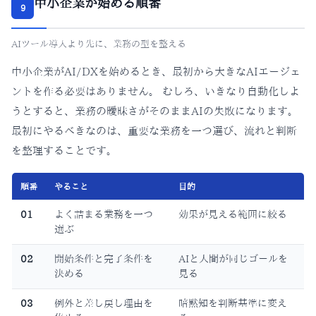
中小企業が始める順番
9
AIツール導入より先に、業務の型を整える
中小企業がAI/DXを始めるとき、最初から大きなAIエージェ
ントを作る必要はありません。 むしろ、いきなり自動化しよ
うとすると、業務の曖昧さがそのままAIの失敗になります。
最初にやるべきなのは、重要な業務を一つ選び、流れと判断
を整理することです。
順番
やること
目的
01
よく詰まる業務を一つ
効果が見える範囲に絞る
選ぶ
02
開始条件と完了条件を
AIと人間が同じゴールを
決める
見る
03
例外と差し戻し理由を
暗黙知を判断基準に変え