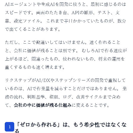
AIエージェントや生成AIを開発に使うと、最初に感じるのは
スピードです。画面のたたき台、APIの雛形、テスト、文
章、設定ファイル。 これまで半日かかっていたものが、数分
で出てくることがあります。
ただし、ここで勘違いしてはいけません。速く作れること
と、会社に価値が残ることは別です。 むしろAIで作る速度が
上がるほど、間違ったもの、使われないもの、将来の運用を
重くするものも速く増えます。
リクステップがAI/DXやステップシリーズの開発で重視して
いるのは、AIで作業量を減らすことだけではありません。 業
務の流れ、判断基準、権限、ログ、改善サイクルまで含め
て、
会社の中に価値が残る仕組み
に変えることです。
「ゼロから作れる」は、もう希少性ではなくな
1
る