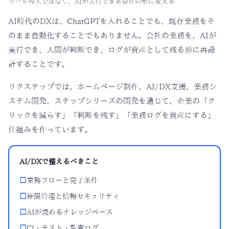
ツール導入ではなく、AIが実行できる会社の形に変える
AI時代のDXは、ChatGPTを入れることでも、既存業務をそ
のまま自動化することでもありません。会社の業務を、AIが
実行でき、人間が判断でき、ログが資産として残る形に再設
計することです。
リクステップでは、ホームページ制作、AI/DX支援、業務シ
ステム開発、ステップシリーズの開発を通じて、企業の「ク
リックを減らす」「判断を残す」「業務ログを資産にする」
仕組みを作っています。
AI/DXで整えるべきこと
□
業務フローと完了条件
□
権限管理と情報セキュリティ
□
AIが読めるナレッジベース
□
CI・テスト・監査ログ