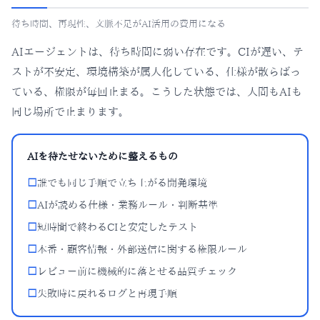
待ち時間、再現性、文脈不足がAI活用の費用になる
AIエージェントは、待ち時間に弱い存在です。CIが遅い、テ
ストが不安定、環境構築が属人化している、仕様が散らばっ
ている、権限が毎回止まる。こうした状態では、人間もAIも
同じ場所で止まります。
AIを待たせないために整えるもの
□
誰でも同じ手順で立ち上がる開発環境
□
AIが読める仕様・業務ルール・判断基準
□
短時間で終わるCIと安定したテスト
□
本番・顧客情報・外部送信に関する権限ルール
□
レビュー前に機械的に落とせる品質チェック
□
失敗時に戻れるログと再現手順