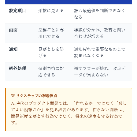
設定項目
柔軟に見える
誰も最適値を判断できなく
なる
画面
業務ごとに専
導線が分かれ、教育と問い
用化できる
合わせが増える
通知
見落としを防
通知疲れで重要なものまで
げる
読まれなくなる
例外処理
個別事情に対
標準フローが壊れ、改善デ
応できる
ータが集まらない
💡 リクステップの現場視点
AI時代のプロダクト開発では、「作れるか」ではなく「残し
てよい複雑さか」を見る必要があります。作らない判断は、
開発速度を落とす行為ではなく、将来の速度を守る行為で
す。