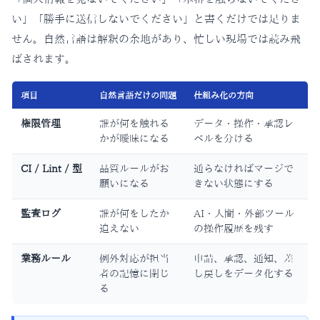
い」「勝手に送信しないでください」と書くだけでは足りま
せん。自然言語は解釈の余地があり、忙しい現場では読み飛
ばされます。
項目
自然言語だけの問題
仕組み化の方向
権限管理
誰が何を触れる
データ・操作・承認レ
かが曖昧になる
ベルを分ける
CI / Lint / 型
品質ルールがお
通らなければマージで
願いになる
きない状態にする
監査ログ
誰が何をしたか
AI・人間・外部ツール
追えない
の操作履歴を残す
業務ルール
例外対応が担当
申請、承認、通知、差
者の記憶に閉じ
し戻しをデータ化する
る