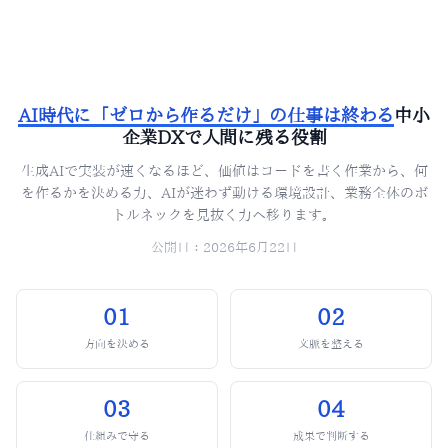
AI時代に「ゼロから作るだけ」の仕事は終わる
中小
企業DXで人間に残る役割
生成AIで実装が速くなるほど、価値はコードを書く作業から、何
を作るかを決める力、AIが迷わず動ける環境設計、業務全体のボ
トルネックを見抜く力へ移ります。
公開日：2026年6月22日
01
02
方向を決める
文脈を整える
03
04
仕組みで守る
成果で判断する