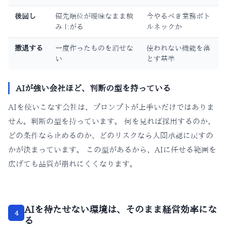
後回し
優先順位が曖昧なまま積
今やるべき業務ボト
み上がる
ルネックか
撤退する
一度作ったものを消せな
使われない機能を落
い
とす基準
AIが強い会社ほど、判断の型を持っている
AIを使いこなす会社は、プロンプトが上手いだけではありま
せん。判断の型を持っています。 何を見れば採用するのか、
どの条件なら止めるのか、どのリスクなら人間承認に戻すの
かが決まっています。 この型があるから、AIに任せる範囲を
広げても品質が崩れにくくなります。
AIを待たせない環境は、そのまま経営効率にな
4
る