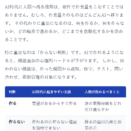
AI時代に人間へ残る役割は、根性で作業量をこなすことでは
ありません。むしろ、作業量そのものはどんどんAIへ移りま
す。 その代わりに重要になるのは、何を作るか、何を作らな
いか、どの順番で進めるか、どこまでを自動化するかを決め
ることです。
特に重要なのは「作らない判断」です。AIで作れるようにな
ると、機能追加の心理的ハードルが下がります。 しかし、使
われない機能は、作った瞬間から説明、保守、テスト、問い
合わせ、権限管理の対象になります。
判断
AI時代に起きやすい失敗
人間が決めるべきこと
作る
要望があるからすぐ作る
誰の業務時間をどれ
だけ減らすか
作らない
作れるのに作らない理由
将来の運用負荷と効
を説明できない
果の差