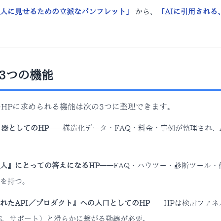
人に見せるための立派なパンフレット」
から、
「AIに引用され
の3つの機能
のHPに求められる機能は次の3つに整理できます。
』器としてのHP
——構造化データ・FAQ・料金・事例が整理され、
人』にとっての答えになるHP
——FAQ・ハウツー・診断ツール
を持つ。
れたAPI／プロダクト』への入口としてのHP
——HPは検討ファ
aS、サポート）と滑らかに繋がる動線が必要。