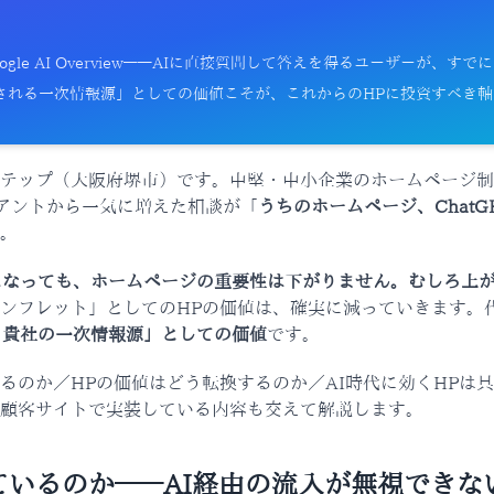
ty、Google AI Overview——AIに直接質問して答えを得るユーザーが
用される一次情報源」としての価値こそが、これからのHPに投資すべき
テップ（大阪府堺市）です。中堅・中小企業のホームページ制
アントから一気に増えた相談が「
うちのホームページ、Chat
。
になっても、ホームページの重要性は下がりません。むしろ上
ンフレット」としてのHPの価値は、確実に減っていきます。
、貴社の一次情報源」としての価値
です。
るのか／HPの価値はどう転換するのか／AI時代に効くHPは
顧客サイトで実装している内容も交えて解説します。
ているのか——AI経由の流入が無視できな