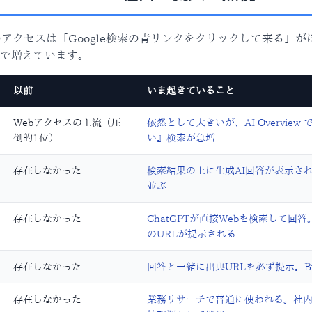
のアクセスは「Google検索の青リンクをクリックして来る」
で増えています。
以前
いま起きていること
Webアクセスの主流（圧
依然として大きいが、AI Overvie
倒的1位）
い』検索が急増
存在しなかった
検索結果の上に生成AI回答が表示さ
並ぶ
存在しなかった
ChatGPTが直接Webを検索して
のURLが提示される
存在しなかった
回答と一緒に出典URLを必ず提示。B
存在しなかった
業務リサーチで普通に使われる。社