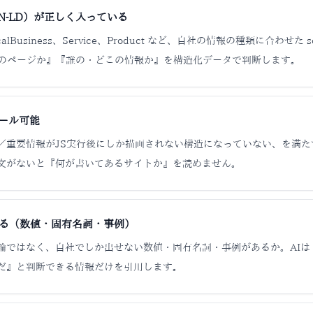
N-LD）が正しく入っている
ocalBusiness、Service、Product など、自社の情報の種類に合わせた sc
何のページか』『誰の・どこの情報か』を構造化データで判断します。
ロール可能
／重要情報がJS実行後にしか描画されない構造になっていない、を満たす
本文がないと『何が書いてあるサイトか』を読めません。
る（数値・固有名詞・事例）
論ではなく、自社でしか出せない数値・固有名詞・事例があるか。AIは
だ』と判断できる情報だけを引用します。