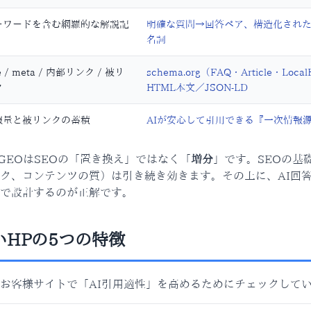
ーワードを含む網羅的な解説記
明確な質問→回答ペア、構造化され
名詞
tle / meta / 内部リンク / 被リ
schema.org（FAQ・Article・Lo
ク
HTML本文／JSON-LD
報量と被リンクの蓄積
AIが安心して引用できる『一次情報
GEOはSEOの「置き換え」ではなく「
増分
」です。SEOの基
ク、コンテンツの質）は引き続き効きます。その上に、AI回
で設計するのが正解です。
いHPの5つの特徴
お客様サイトで「AI引用適性」を高めるためにチェックして