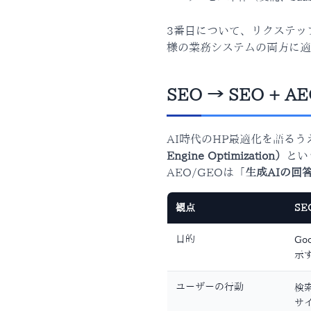
3番目について、リクステッ
様の業務システムの両方に適
SEO → SEO + 
AI時代のHP最適化を語る
Engine Optimization）
とい
AEO/GEOは「
生成AIの回
観点
S
目的
Go
示
ユーザーの行動
検
サ