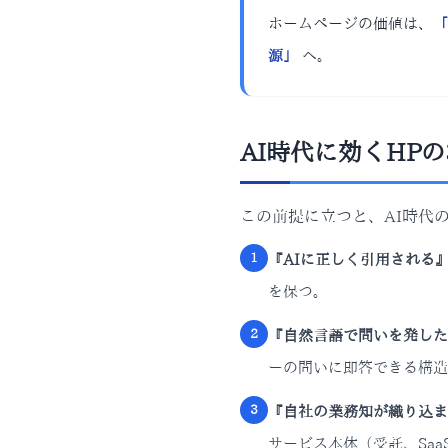
ホームページの価値は、
「
源」
へ。
AI時代に効くHP
この前提に立つと、AI時代
1
『AIに正しく引用される
を保つ。
2
『自然言語で問いを発した
ーの問いに即答できる構造
3
『自社の業務知が織り込ま
サービス本体（受託、Sa