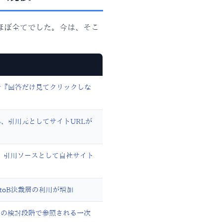
がほぼ全てでした。今は、そこ
w で『回答だけ見てクリックしな
れ、引用元としてサイトURLが
回答。引用ソースとして自社サイト
toB決裁層の利用が増加
内の検討段階で参照される一次