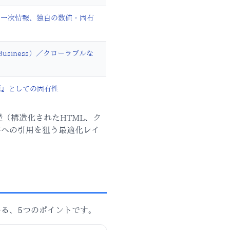
た一次情報、独自の数値・固有
calBusiness）／クローラブルな
源』としての固有性
礎（構造化されたHTML、ク
答への引用を狙う最適化レイ
いる、5つのポイントです。