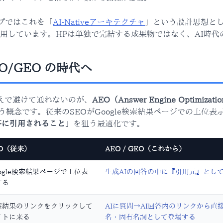
プではこれを「
AI-Nativeアーキテクチャ
」という設計思想と
用しています。HPは単独で完結する成果物ではなく、AI時代
AEO/GEO の時代へ
うえで避けて通れないのが、
AEO（Answer Engine Optimizati
う概念です。従来のSEOがGoogle検索結果ページでの上位
答に引用されること
」を狙う最適化です。
EO（従来）
AEO / GEO（これから）
ogle検索結果ページで上位表
生成AIの回答の中に『引用元』とし
する
索結果のリンクをクリックして
AIに質問→AI回答内のリンクから直
イトに来る
名・固有名詞として登場する