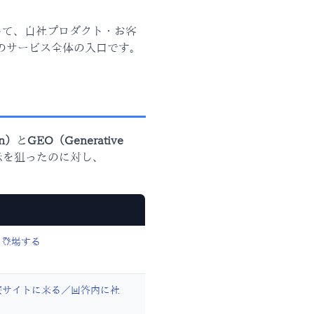
して、自社プロダクト・お客
のサービス全体の入口です。
on）
と
GEO（Generative
表示を狙ったのに対し、
て登場する
接サイトに来る／回答内に社