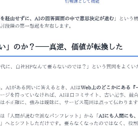
情報源として機能
を経由せずに、AIの回答画面の中で意思決定が進む
」という構
討段階の第一想起を左右します。
ない」のか？——真逆、価値が転換した
時代に、自社HPなんて要らないのでは？」という質問をよくい
。AIがある問いに答えるとき、AIは
Web上のどこかにある『
ージを持っていなければ、AIは口コミサイト、古い記事、競
は不正確に、強みは曖昧に、サービス範囲は誤って伝わります
は「人間が読む立派なパンフレット」から「
AIにも人間にも
」へとシフトしただけです。要らなくなったのではなく、役割