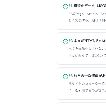
#
1
構造化データ（JSO
FAQPage、Article、L
しく実装する。AIは『
#
2
本文がHTMLでク
本文を画像化していない
うとは限らず、HTML
#
3
独自の一次情報があ
他サイトのコピーや一般
イトを引用するのが安全