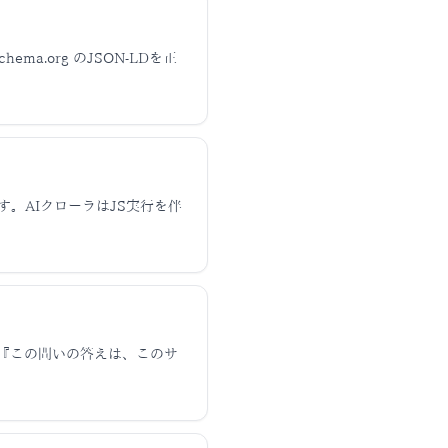
hema.org のJSON-LDを正
。AIクローラはJS実行を伴
『この問いの答えは、このサ