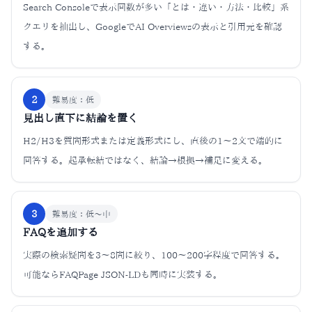
Search Consoleで表示回数が多い「とは・違い・方法・比較」系
クエリを抽出し、GoogleでAI Overviewsの表示と引用元を確認
する。
2
難易度：
低
見出し直下に結論を置く
H2/H3を質問形式または定義形式にし、直後の1〜2文で端的に
回答する。起承転結ではなく、結論→根拠→補足に変える。
3
難易度：
低〜中
FAQを追加する
実際の検索疑問を3〜8問に絞り、100〜200字程度で回答する。
可能ならFAQPage JSON-LDも同時に実装する。