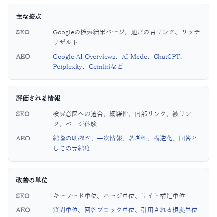
主な接点
SEO
Googleの検索結果ページ、通常の青リンク、リッチ
リザルト
AEO
Google AI Overviews、AI Mode、ChatGPT、
Perplexity、Geminiなど
評価される情報
SEO
検索意図への適合、網羅性、内部リンク、被リン
ク、ページ体験
AEO
結論の明確さ、一次情報、著者性、構造化、回答と
しての完結度
改善の単位
SEO
キーワード単位、ページ単位、サイト構造単位
AEO
質問単位、回答ブロック単位、引用される根拠単位