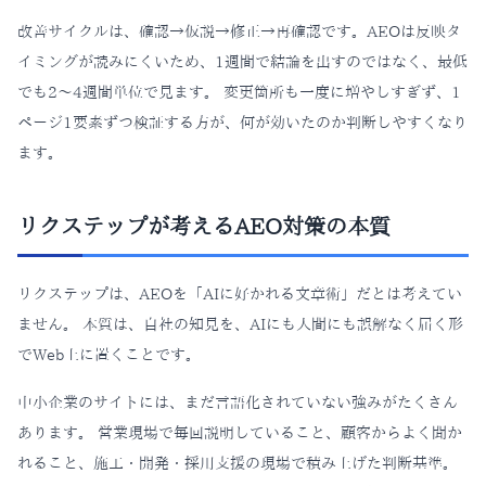
改善サイクルは、確認→仮説→修正→再確認です。AEOは反映タ
イミングが読みにくいため、1週間で結論を出すのではなく、最低
でも2〜4週間単位で見ます。 変更箇所も一度に増やしすぎず、1
ページ1要素ずつ検証する方が、何が効いたのか判断しやすくなり
ます。
リクステップが考えるAEO対策の本質
リクステップは、AEOを「AIに好かれる文章術」だとは考えてい
ません。 本質は、自社の知見を、AIにも人間にも誤解なく届く形
でWeb上に置くことです。
中小企業のサイトには、まだ言語化されていない強みがたくさん
あります。 営業現場で毎回説明していること、顧客からよく聞か
れること、施工・開発・採用支援の現場で積み上げた判断基準。