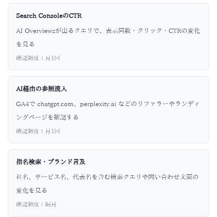
Search ConsoleのCTR
AI Overviewsが出るクエリで、表示回数・クリック・CTRの変化
を見る
確認頻度：
月1回
AI経由の参照流入
GA4で chatgpt.com、perplexity.ai などのリファラーやランディ
ングページを確認する
確認頻度：
月1回
指名検索・ブランド言及
社名、サービス名、代表名を含む検索クエリや問い合わせ文面の
変化を見る
確認頻度：
隔月