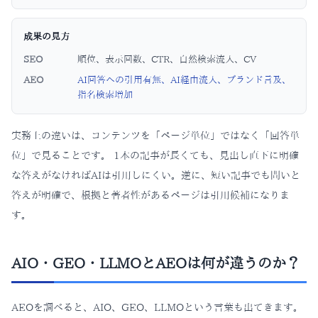
成果の見方
SEO
順位、表示回数、CTR、自然検索流入、CV
AEO
AI回答への引用有無、AI経由流入、ブランド言及、
指名検索増加
実務上の違いは、コンテンツを「ページ単位」ではなく「回答単
位」で見ることです。 1本の記事が長くても、見出し直下に明確
な答えがなければAIは引用しにくい。逆に、短い記事でも問いと
答えが明確で、根拠と著者性があるページは引用候補になりま
す。
AIO・GEO・LLMOとAEOは何が違うのか？
AEOを調べると、AIO、GEO、LLMOという言葉も出てきます。