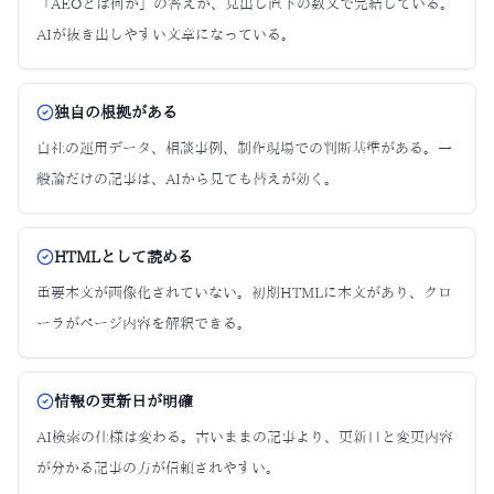
「AEOとは何か」の答えが、見出し直下の数文で完結している。
AIが抜き出しやすい文章になっている。
独自の根拠がある
自社の運用データ、相談事例、制作現場での判断基準がある。一
般論だけの記事は、AIから見ても替えが効く。
HTMLとして読める
重要本文が画像化されていない。初期HTMLに本文があり、クロ
ーラがページ内容を解釈できる。
情報の更新日が明確
AI検索の仕様は変わる。古いままの記事より、更新日と変更内容
が分かる記事の方が信頼されやすい。