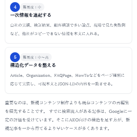
4
難易度：
中
一次情報を追記する
自社の実績、検証結果、顧客相談で多い論点、現場で見た失敗例
など、他社がコピーできない情報を本文に入れる。
5
難易度：
中〜高
構造化データを整える
Article、Organization、FAQPage、HowToなどをページ種別に
応じて実装し、可視本文とJSON-LDの内容を一致させる。
重要なのは、新規コンテンツ制作よりも既存コンテンツの再編集
を優先することです。 すでに検索流入がある記事は、Googleに一
定の評価を受けています。そこにAEO向けの構造を足す方が、新
規記事を一から育てるより早いケースが多くあります。