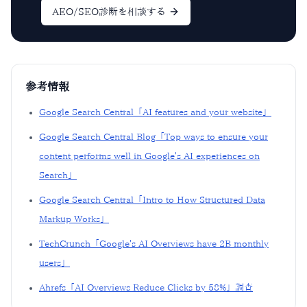
AEO/SEO診断を相談する
参考情報
Google Search Central「AI features and your website」
Google Search Central Blog「Top ways to ensure your
content performs well in Google's AI experiences on
Search」
Google Search Central「Intro to How Structured Data
Markup Works」
TechCrunch「Google's AI Overviews have 2B monthly
users」
Ahrefs「AI Overviews Reduce Clicks by 58%」調査