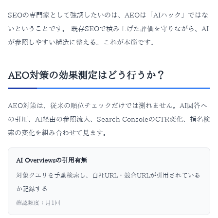
SEOの専門家として強調したいのは、AEOは「AIハック」ではな
いということです。 既存SEOで積み上げた評価を守りながら、AI
が参照しやすい構造に整える。これが本筋です。
AEO対策の効果測定はどう行うか？
AEO対策は、従来の順位チェックだけでは測れません。AI回答へ
の引用、AI経由の参照流入、Search ConsoleのCTR変化、指名検
索の変化を組み合わせて見ます。
AI Overviewsの引用有無
対象クエリを手動検索し、自社URL・競合URLが引用されている
か記録する
確認頻度：
月1回