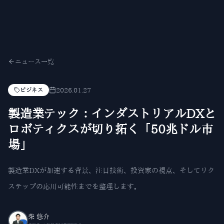
ニュース一覧
2026.01.27
ビジネス
製造業テック：インダストリアルDXと
ロボティクスが切り拓く「50兆ドル市
場」
製造業DXが加速する背景、注目技術、投資家の視点、そしてリク
ステップの応用可能性までを整理します。
柴 悠介