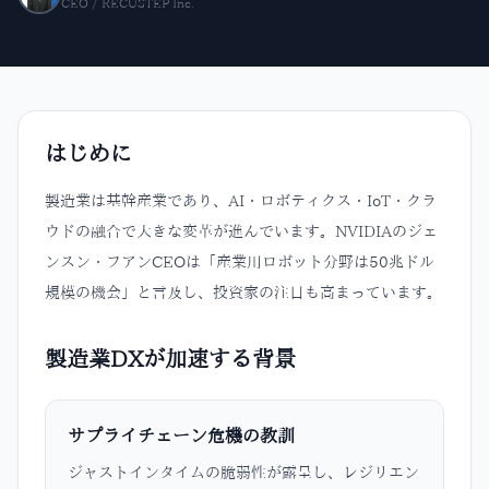
CEO / RECUSTEP Inc.
はじめに
製造業は基幹産業であり、AI・ロボティクス・IoT・クラ
ウドの融合で大きな変革が進んでいます。NVIDIAのジェ
ンスン・フアンCEOは「産業用ロボット分野は50兆ドル
規模の機会」と言及し、投資家の注目も高まっています。
製造業DXが加速する背景
サプライチェーン危機の教訓
ジャストインタイムの脆弱性が露呈し、レジリエン