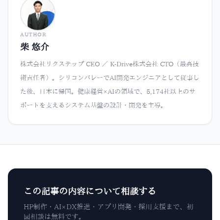
AUTHOR
柴 悠介
株式会社リクステップ CEO ／ K-Drive株式会社 CTO（最高技
術責任者）。シリコンバレーでAI開発エンジニアとして従事し
た後、日本に帰国。健康経営×AIの領域で、5,174社以上のサ
ポートを支えるシステム基盤の設計・開発を主導。
この記事の内容について相談する
HP制作・AI×DX推進・アプリ開発・採用支援まで、初
回相談は無料です。