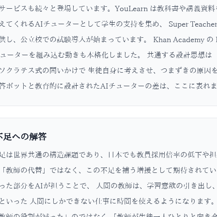
サービスも続々と登場しています。YouLearn は教科書や講義資
えてくれるAIチューターとして学生の支持を集め、 Super Teac
供し、公立校での試験導入が始まっています。 Khan Academy の
チューターを組み込む動きも本格化しました。 共通する設計思想は
ソクラテス式の問いかけで 生徒自身に考えさせ、つまずきの原因
答ボットと教育的に設計されたAIチューターの差は、ここに表れ
不足への解答
足は世界共通の構造課題であり、日本でも教員採用倍率の低下や担任
「教師の代替」ではなく、この不足を補う増援として期待されてい
った部分をAIが担うことで、 人間の教師は、学習意欲の引き出し
といった 人間にしかできない仕事に時間を使えるようになります。
教師の役割が減った」のではなく 「教師が生徒一人ひとりと向き