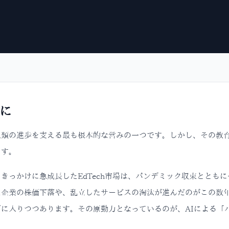
に
人類の進歩を支える最も根本的な営みの一つです。しかし、その教育
ます。
きっかけに急成長したEdTech市場は、パンデミック収束ととも
企業の株価下落や、乱立したサービスの淘汰が進んだのがこの数年で
ズに入りつつあります。その原動力となっているのが、AIによる「