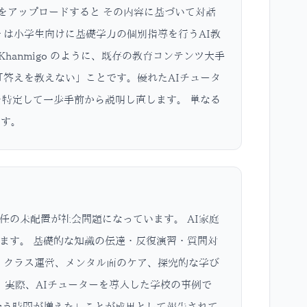
料をアップロードすると その内容に基づいて対話
her は小学生向けに基礎学力の個別指導を行うAI教
 Khanmigo のように、既存の教育コンテンツ大手
「答えを教えない」ことです。優れたAIチュータ
を特定して一歩手前から説明し直します。 単なる
ます。
の未配置が社会問題になっています。 AI家庭
ます。 基礎的な知識の伝達・反復演習・質問対
、クラス運営、メンタル面のケア、探究的な学び
 実際、AIチューターを導入した学校の事例で
合う時間が増えた」ことが成果として報告されて