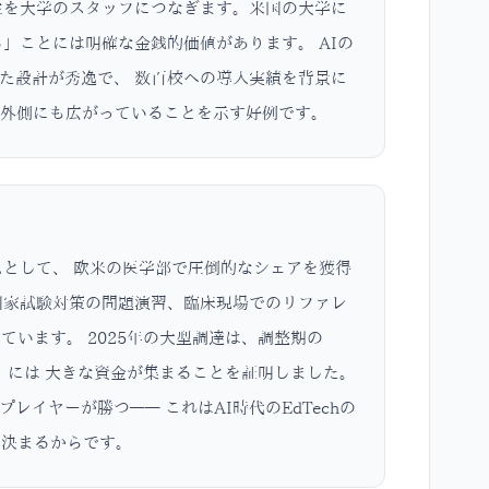
生を大学のスタッフにつなぎます。米国の大学に
」ことには明確な金銭的価値があります。 AIの
た設計が秀逸で、 数百校への導入実績を背景に
の外側にも広がっていることを示す好例です。
ームとして、 欧米の医学部で圧倒的なシェアを獲得
国家試験対策の問題演習、臨床現場でのリファレ
います。 2025年の大型調達は、調整期の
業」には 大きな資金が集まることを証明しました。
イヤーが勝つ—— これはAI時代のEdTechの
で決まるからです。