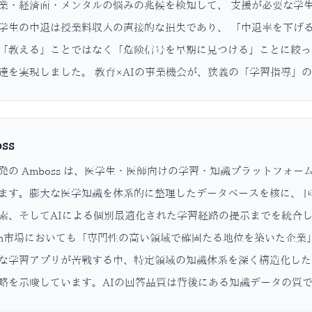
業・経済面・メンタルの悩みの兆候を検知して、 支援が必要な学
学生の中退は授業料収入の直接的な損失であり、 「中退率を下げる
「教える」ことではなく「危険信号を早期に見つける」ことに絞っ
達を実現しました。 教育×AIの事業機会が、狭義の「学習指導」
ss
発の Amboss は、医学生・医師向けの学習・知識プラットフォ
ます。膨大な医学知識を体系的に整理したデータベースを核に、 
索、そしてAIによる個別最適化された学習経路の提示までを統合して
ech市場においても「専門性の高い領域で確固たる地位を築いた企
な学習アプリが苦戦する中、特定領域の知識体系を深く構造化したプレ
略を示唆しています。AIの回答品質は背後にある知識データの質