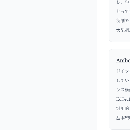
し、学
とって
役割を
大型調
Ambo
ドイツ
してい
ンス検
EdT
汎用的
基本戦