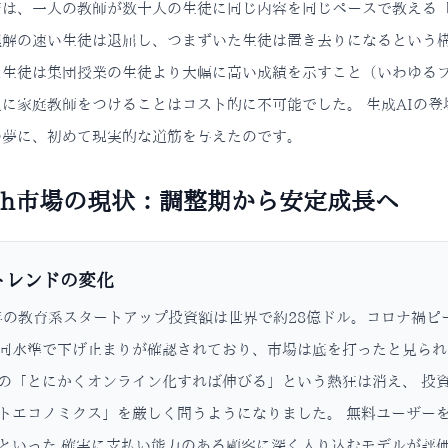
育は、一人の教師が数十人の生徒に同じ内容を同じペースで教える「
理解の速い生徒は退屈し、つまずいた生徒は置き去りになるという構
た生徒は集団授業の生徒より大幅に高い成績を示すこと（いわゆるブ
に家庭教師をつけることはコスト的に不可能でした。 生成AIの
の夢に、初めて現実的な道筋を与えたのです。
ech市場の現状：調整期から安定成長へ
トレンドの変化
5年の教育系スタートアップ投資額は世界で約28億ドル。コロナ禍ピ
同水準で下げ止まりが確認されており、市場は底を打ったと見られ
の「とにかくオンライン化すれば伸びる」という熱狂は消え、 投資
トエコノミクス」を厳しく問うようになりました。 無料ユーザー
といった 確実に支払い能力のある顧客に深く入り込むモデルが評