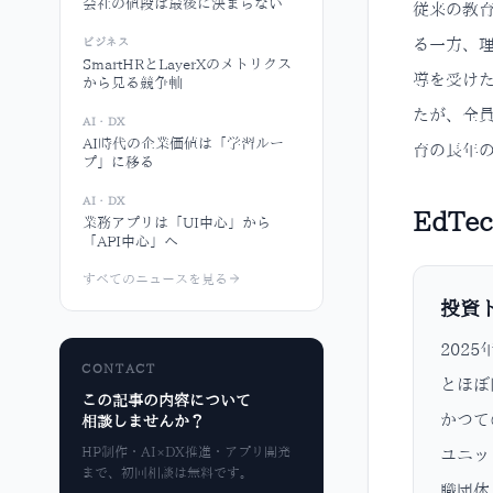
会社の値段は最後に決まらない
従来の教
ビジネス
る一方、
SmartHRとLayerXのメトリクス
導を受け
から見る競争軸
たが、全員
AI・DX
AI時代の企業価値は「学習ルー
育の長年
プ」に移る
AI・DX
EdT
業務アプリは「UI中心」から
「API中心」へ
すべてのニュースを見る
投資
202
CONTACT
とほぼ
この記事の内容について
かつて
相談しませんか？
HP制作・AI×DX推進・アプリ開発
ユニッ
まで、初回相談は無料です。
職団体