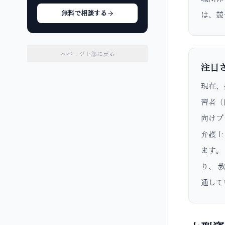
無料で相談する
は、競
ページ上部に戻る
注目
現在、
習者（
向けプ
弁護士
ます。
り、 
通して