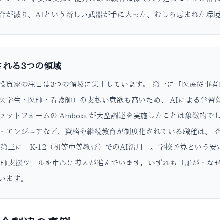
合が減り、AIという新しい武器が手に入った、むしろ恵まれた環
される3つの領域
投資家の注目は3つの領域に集中しています。 第一に「医療従事
医学生・医師・看護師）の支払い意欲も高いため、 AIによる学習
ラットフォームの Amboss が大型調達を実施したことは象徴的
・エンジニアなど、資格や継続教育が制度化されている職種は、 
 第三に「K-12（初等中等教育）でのAI活用」。学校予算という
教師支援ツールを中心に導入が進んでいます。いずれも「誰が・な
います。