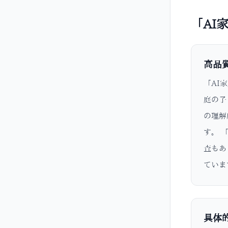
「AI
高品
「AI
庭の子
の理解
す。 
査もあ
ていま
具体