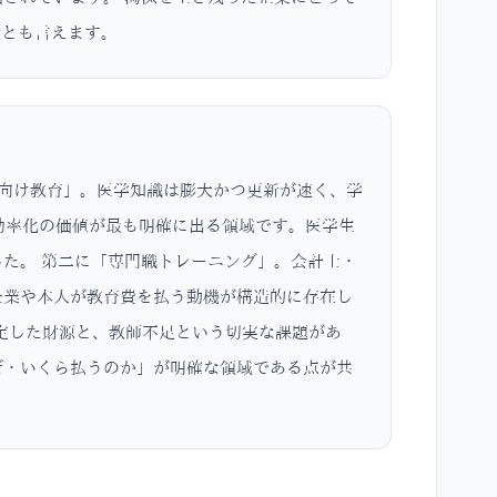
境とも言えます。
者向け教育」。医学知識は膨大かつ更新が速く、学
効率化の価値が最も明確に出る領域です。医学生
でした。 第二に「専門職トレーニング」。会計士・
企業や本人が教育費を払う動機が構造的に存在し
安定した財源と、教師不足という切実な課題があ
ぜ・いくら払うのか」が明確な領域である点が共