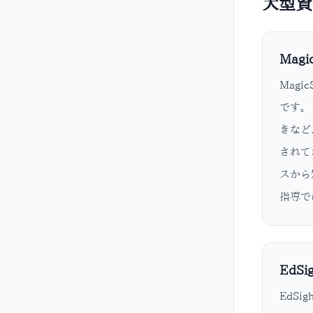
大型資
Magi
Mag
です。
きなど
されて
スから
指導で
EdSig
EdS