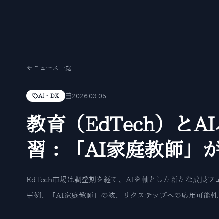
ニュース一覧
2026.03.05
AI・DX
教育（EdTech）と
習：「AI家庭教師」
EdTech市場は調整期を経て、AIを軸とした新たな成長
事例、「AI家庭教師」の波、リクステップへの応用可能