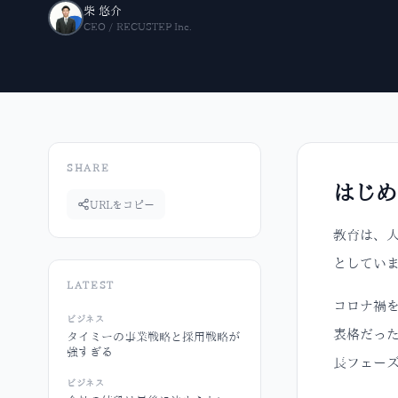
柴 悠介
CEO / RECUSTEP Inc.
SHARE
はじめ
URLをコピー
教育は、
としてい
LATEST
コロナ禍を
ビジネス
表格だった
タイミーの事業戦略と採用戦略が
強すぎる
長フェー
ビジネス