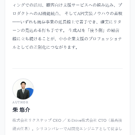
ィングでの活用、顧客向け支援サービスへの組み込み、プ
ロダクトへのAI機能統合、 そしてAPI実装ノウハウの蓄積
——いずれも既存事業の延長線上で着手でき、確実にリタ
ーンの見込める打ち手です。 生成AIを「使う側」の最前
線に立ち続けることが、中小企業支援のプロフェッショナ
ルとしての差別化につながります。
AUTHOR
柴 悠介
株式会社リクステップ CEO ／ K-Drive株式会社 CTO（最高技
術責任者）。シリコンバレーでAI開発エンジニアとして従事し