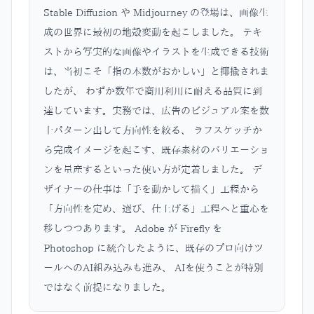
Stable Diffusion や Midjourney の登場は、画像生
成の世界に最初の地殻変動を起こしました。 テキ
ストから写実的な画像やイラストを生成できる技術
は、当初こそ「指の本数がおかしい」と揶揄されま
したが、 わずか数年で商用利用に耐える品質に到
達しています。実務では、広告のビジュアル案を数
十パターン出して方向性を絞る、 ラフスケッチか
ら完成イメージを起こす、既存素材のバリエーショ
ンを量産するといった使い方が定着しました。 デ
ザイナーの仕事は「手を動かして描く」工程から
「方向性を定め、選び、仕上げる」工程へと重心を
移しつつあります。 Adobe が Firefly を
Photoshop に統合したように、既存のプロ向けツ
ールへのAI組み込みも進み、 AIを使うことが特別
ではなく前提になりました。