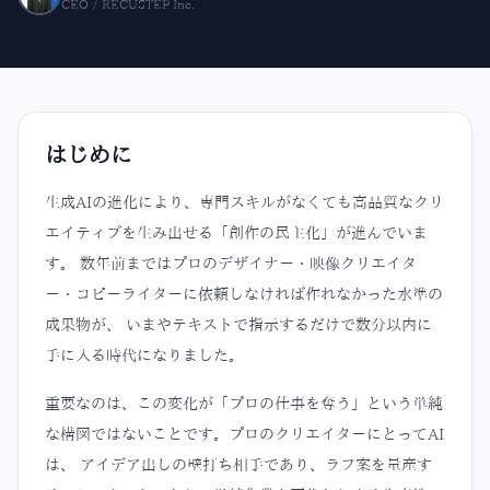
CEO / RECUSTEP Inc.
はじめに
生成AIの進化により、専門スキルがなくても高品質なクリ
エイティブを生み出せる「創作の民主化」が進んでいま
す。 数年前まではプロのデザイナー・映像クリエイタ
ー・コピーライターに依頼しなければ作れなかった水準の
成果物が、 いまやテキストで指示するだけで数分以内に
手に入る時代になりました。
重要なのは、この変化が「プロの仕事を奪う」という単純
な構図ではないことです。プロのクリエイターにとってAI
は、 アイデア出しの壁打ち相手であり、ラフ案を量産す