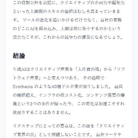
この役割分担を前提に、クリエイティブの企画力や編集力
といった人間側のスキルの価値はむしろ高まっていきま
す。 ツールの進化を追いかけるだけでなく、自社の業務
のどこにAIを組み込み、人間は何に集中するのかという
設計力こそが、これからの競争力の源泉になるでしょう。
結論
生成AIはクリエイティブ産業を「人件費の塊」から「ソフ
トウェア産業」へと変えつつあり、 その過程で
Synthesia のような40億ドル企業が誕生しました。 品質
の閾値超え、インフラの低コスト化、コンテンツ需要の爆
発という3つの条件が揃った今、 この変化は加速こそすれ
後戻りすることはありません。
リクステップにとっての要点は、この波を「クリエイティ
ブ業界の話」として傍観しないことです。 自社マーケテ