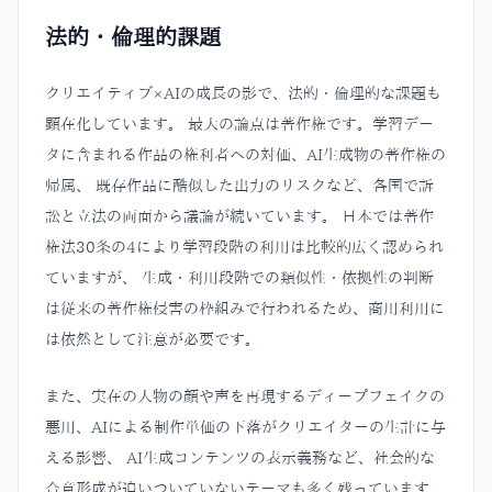
法的・倫理的課題
クリエイティブ×AIの成長の影で、法的・倫理的な課題も
顕在化しています。 最大の論点は著作権です。学習デー
タに含まれる作品の権利者への対価、AI生成物の著作権の
帰属、 既存作品に酷似した出力のリスクなど、各国で訴
訟と立法の両面から議論が続いています。 日本では著作
権法30条の4により学習段階の利用は比較的広く認められ
ていますが、 生成・利用段階での類似性・依拠性の判断
は従来の著作権侵害の枠組みで行われるため、商用利用に
は依然として注意が必要です。
また、実在の人物の顔や声を再現するディープフェイクの
悪用、AIによる制作単価の下落がクリエイターの生計に与
える影響、 AI生成コンテンツの表示義務など、社会的な
合意形成が追いついていないテーマも多く残っています。