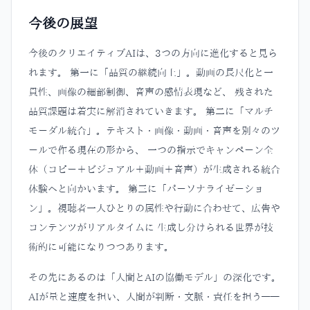
今後の展望
今後のクリエイティブAIは、3つの方向に進化すると見ら
れます。 第一に「品質の継続向上」。動画の長尺化と一
貫性、画像の細部制御、音声の感情表現など、 残された
品質課題は着実に解消されていきます。 第二に「マルチ
モーダル統合」。テキスト・画像・動画・音声を別々のツ
ールで作る現在の形から、 一つの指示でキャンペーン全
体（コピー＋ビジュアル＋動画＋音声）が生成される統合
体験へと向かいます。 第三に「パーソナライゼーショ
ン」。視聴者一人ひとりの属性や行動に合わせて、広告や
コンテンツがリアルタイムに 生成し分けられる世界が技
術的に可能になりつつあります。
その先にあるのは「人間とAIの協働モデル」の深化です。
AIが量と速度を担い、人間が判断・文脈・責任を担う——