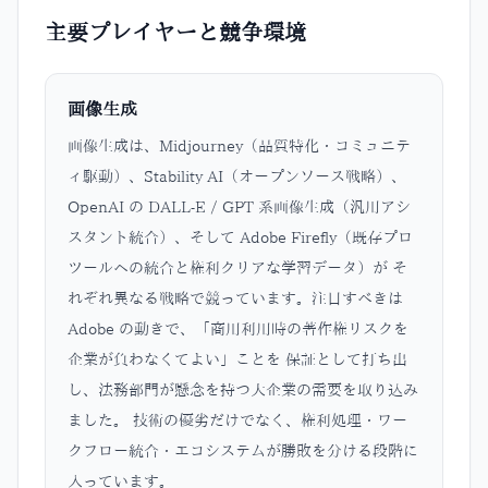
主要プレイヤーと競争環境
画像生成
画像生成は、Midjourney（品質特化・コミュニテ
ィ駆動）、Stability AI（オープンソース戦略）、
OpenAI の DALL-E / GPT 系画像生成（汎用アシ
スタント統合）、そして Adobe Firefly（既存プロ
ツールへの統合と権利クリアな学習データ）が そ
れぞれ異なる戦略で競っています。注目すべきは
Adobe の動きで、「商用利用時の著作権リスクを
企業が負わなくてよい」ことを 保証として打ち出
し、法務部門が懸念を持つ大企業の需要を取り込み
ました。 技術の優劣だけでなく、権利処理・ワー
クフロー統合・エコシステムが勝敗を分ける段階に
入っています。