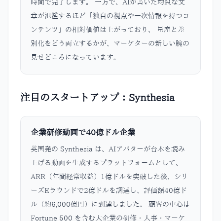
時間で完了します。 一方で、AIが書いた均質な文
章が氾濫するほど「独自の視点や一次情報を持つコ
ンテンツ」の相対価値は上がっており、 量産と差
別化をどう両立するかが、マーケターの新しい腕の
見せどころになっています。
注目のスタートアップ：Synthesia
企業研修動画で40億ドル企業
英国発の Synthesia は、AIアバターが台本を読み
上げる動画を生成するプラットフォームとして、
ARR（年間経常収益）1億ドルを突破した後、シリ
ーズEラウンドで2億ドルを調達し、評価額40億ド
ル（約6,000億円）に到達しました。 顧客の中心は
Fortune 500 を含む大企業の研修・人事・マーケ