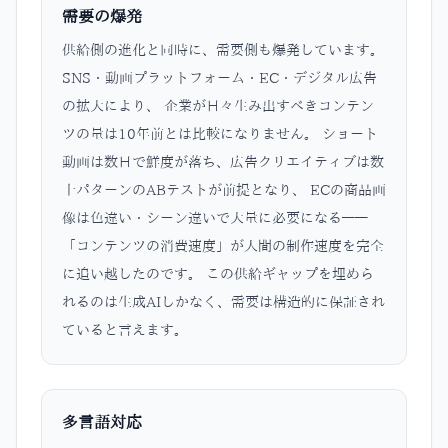
需要の爆発
供給側の進化と同時に、需要側も爆発しています。
SNS・動画プラットフォーム・EC・デジタル広告
の拡大により、 企業が日々生み出すべきコンテン
ツの量は10年前とは比較になりません。 ショート
動画は数日で鮮度が落ち、広告クリエイティブは数
十パターンのABテストが前提となり、 ECの商品画
像は色違い・シーン違いで大量に必要になる——
「コンテンツの消費速度」が人間の制作速度を完全
に追い越したのです。 この供給ギャップを埋めら
れるのは生成AIしかなく、需要は構造的に保証され
ていると言えます。
多言語対応