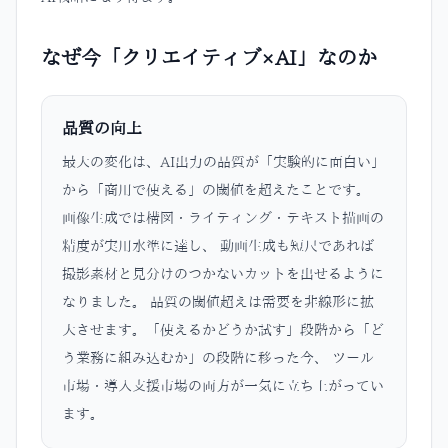
なぜ今「クリエイティブ×AI」なのか
品質の向上
最大の変化は、AI出力の品質が「実験的に面白い」
から「商用で使える」の閾値を超えたことです。
画像生成では構図・ライティング・テキスト描画の
精度が実用水準に達し、 動画生成も短尺であれば
撮影素材と見分けのつかないカットを出せるように
なりました。 品質の閾値超えは需要を非線形に拡
大させます。「使えるかどうか試す」段階から「ど
う業務に組み込むか」の段階に移った今、 ツール
市場・導入支援市場の両方が一気に立ち上がってい
ます。