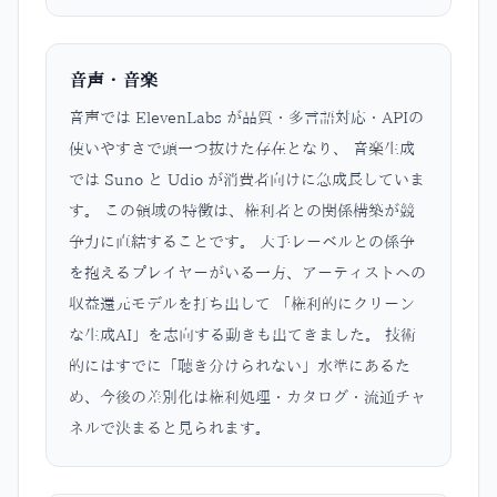
音声・音楽
音声では ElevenLabs が品質・多言語対応・APIの
使いやすさで頭一つ抜けた存在となり、 音楽生成
では Suno と Udio が消費者向けに急成長していま
す。 この領域の特徴は、権利者との関係構築が競
争力に直結することです。 大手レーベルとの係争
を抱えるプレイヤーがいる一方、アーティストへの
収益還元モデルを打ち出して 「権利的にクリーン
な生成AI」を志向する動きも出てきました。 技術
的にはすでに「聴き分けられない」水準にあるた
め、今後の差別化は権利処理・カタログ・流通チャ
ネルで決まると見られます。