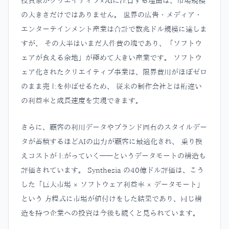
投資家がクリエイティブ×AIに注目する理由は、市場規模
の大きさだけではありません。 世界の広告・メディア・
エンターテインメント産業は合計で数兆ドル規模に達しま
すが、 その大半はいまだ人件費の塊であり、「ソフトウ
ェアが食える余地」が極めて大きい産業です。 ソフトウ
ェア化されたクリエイティブ事業は、限界費用がほぼゼロ
のまま売上を伸ばせるため、 従来の制作会社とは桁違い
の利益率と成長速度を実現できます。
さらに、顧客の利用データやブランド固有のスタイルデー
タが蓄積するほどAIの出力が顧客に最適化され、 乗り換
えコストが上がっていく——というデータモートの構造も
評価されています。 Synthesia の40億ドル評価は、こう
した「巨大市場 × ソフトウェア利益率 × データモート」
という 方程式に市場が値付けをした結果であり、同じ構
造を持つ企業への投資は今後も続くと見られています。