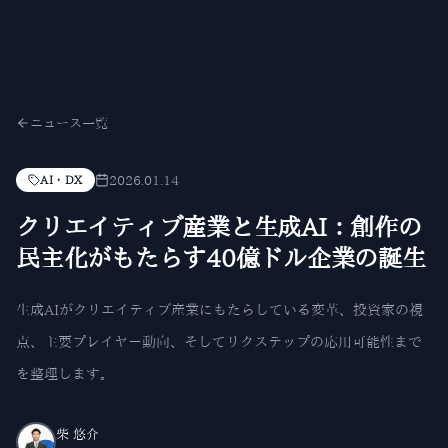
ニュース一覧
2026.01.14
AI・DX
クリエイティブ産業と生成AI：創作の
民主化がもたらす40億ドル企業の誕生
生成AIがクリエイティブ産業にもたらしている変革、投資家の視
点、主要プレイヤー動向、そしてリクステップの応用可能性まで
を整理します。
柴 悠介