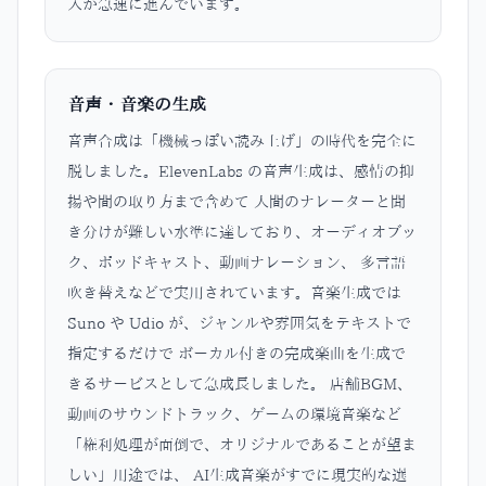
入が急速に進んでいます。
音声・音楽の生成
音声合成は「機械っぽい読み上げ」の時代を完全に
脱しました。ElevenLabs の音声生成は、感情の抑
揚や間の取り方まで含めて 人間のナレーターと聞
き分けが難しい水準に達しており、オーディオブッ
ク、ポッドキャスト、動画ナレーション、 多言語
吹き替えなどで実用されています。音楽生成では
Suno や Udio が、ジャンルや雰囲気をテキストで
指定するだけで ボーカル付きの完成楽曲を生成で
きるサービスとして急成長しました。 店舗BGM、
動画のサウンドトラック、ゲームの環境音楽など
「権利処理が面倒で、オリジナルであることが望ま
しい」用途では、 AI生成音楽がすでに現実的な選