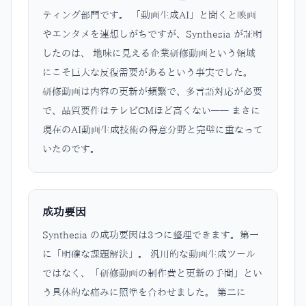
ティング部門です。 「動画生成AI」と聞くと映画
やエンタメを連想しがちですが、Synthesia が証明
したのは、 地味に見える企業研修動画という領域
にこそ巨大な反復需要があるという事実でした。
研修動画は内容の更新が頻繁で、多言語対応が必要
で、品質要件はテレビCMほど高くない—— まさに
現在のAI動画生成技術の得意分野と完璧に重なって
いたのです。
成功要因
Synthesia の成功要因は3つに整理できます。第一
に「明確な課題解決」。 汎用的な動画生成ツール
ではなく、「研修動画の制作費と更新の手間」とい
う具体的な痛みに照準を合わせました。 第二に