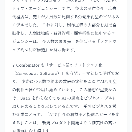
クリエイティブ×AIのもう一つの注目テーマが、「AIネイ
ティブ・エージェンシー」です。 従来の制作会社・広告
代理店は、売上が人員数に比例する労働集約型のビジネス
モデルでした。 これに対し、制作工程の大部分をAIで自
動化し、人間は戦略・品質管理・顧客折衝に集中するエー
ジェンシーは、 少人数のまま売上を伸ばせる「ソフトウ
ェア的な利益構造」を持ち得ます。
Y Combinator も「サービス業のソフトウェア化
（Services as Software）」を有望テーマとして挙げてお
り、 実際に少人数で従来の数倍の案件をこなすAI活用型
の制作会社が登場し始めています。 この構想が重要なの
は、SaaS を作らなくても AI の恩恵をビジネスモデルに
取り込めることを示している点です。 受託ビジネスを営
む企業にとって、「AIで自社の利益率と提供スピードを変
える」ことは、 新規プロダクト開発よりも確実性の高い
AI戦略になり得ます。