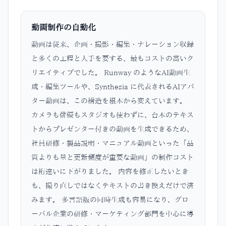
動画制作の自動化
動画は従来、企画・撮影・編集・ナレーション収録
と多くの工程と人手を要する、最もコストの高いク
リエイティブでした。 Runway のようなAI動画生
成・編集ツールや、Synthesia に代表されるAIアバ
ター動画は、この構造を根本から変えています。
カメラも俳優もスタジオも使わずに、台本のテキス
トからプレゼンター付きの動画を生成できるため、
社員研修・製品説明・マニュアル動画といった「品
質よりも量と更新頻度が重要な動画」の制作コスト
は桁違いに下がりました。 内容を修正したいとき
も、撮り直しではなくテキストの書き換えだけで済
みます。 多言語版の同時生成も容易になり、グロ
ーバル企業の研修・マーケティング部門を中心に導