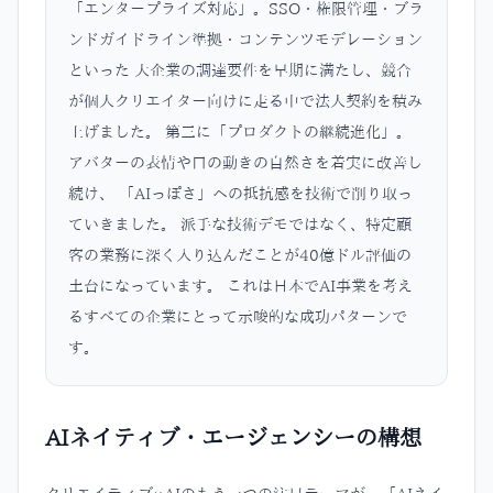
「エンタープライズ対応」。SSO・権限管理・ブラ
ンドガイドライン準拠・コンテンツモデレーション
といった 大企業の調達要件を早期に満たし、競合
が個人クリエイター向けに走る中で法人契約を積み
上げました。 第三に「プロダクトの継続進化」。
アバターの表情や口の動きの自然さを着実に改善し
続け、 「AIっぽさ」への抵抗感を技術で削り取っ
ていきました。 派手な技術デモではなく、特定顧
客の業務に深く入り込んだことが40億ドル評価の
土台になっています。 これは日本でAI事業を考え
るすべての企業にとって示唆的な成功パターンで
す。
AIネイティブ・エージェンシーの構想